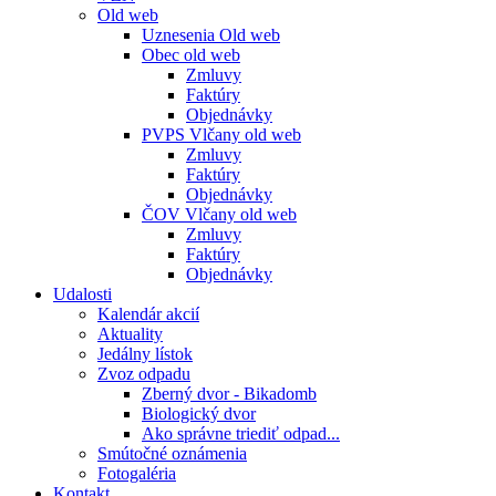
Old web
Uznesenia Old web
Obec old web
Zmluvy
Faktúry
Objednávky
PVPS Vlčany old web
Zmluvy
Faktúry
Objednávky
ČOV Vlčany old web
Zmluvy
Faktúry
Objednávky
Udalosti
Kalendár akcií
Aktuality
Jedálny lístok
Zvoz odpadu
Zberný dvor - Bikadomb
Biologický dvor
Ako správne triediť odpad...
Smútočné oznámenia
Fotogaléria
Kontakt