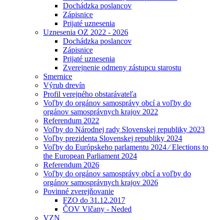
Dochádzka poslancov
Zápisnice
Prijaté uznesenia
Uznesenia OZ 2022 - 2026
Dochádzka poslancov
Zápisnice
Prijaté uznesenia
Zverejnenie odmeny zástupcu starostu
Smernice
Výrub drevín
Profil verejného obstarávateľa
Voľby do orgánov samosprávy obcí a voľby do
orgánov samosprávnych krajov 2022
Referendum 2022
Voľby do Národnej rady Slovenskej republiky 2023
Voľby prezidenta Slovenskej republiky 2024
Voľby do Európskeho parlamentu 2024 ⁄ Elections to
the European Parliament 2024
Referendum 2026
Voľby do orgánov samosprávy obcí a voľby do
orgánov samosprávnych krajov 2026
Povinné zverejňovanie
FZO do 31.12.2017
ČOV Vlčany - Neded
VZN