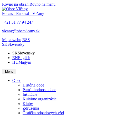
Rovno na obsah
Rovno na menu
Forcas - Farkasd - Vlčany
+421 31 77 94 247
vlcany@obecvlcany.sk
Mapa webu
RSS
SK
Slovensky
SK
Slovensky
EN
English
HU
Magyar
Menu
Obec
História obce
Pamätihodnosti obce
Inštitúcie
Kultúrne organizácie
Kluby
Združenia
Čistička odpadových vôd