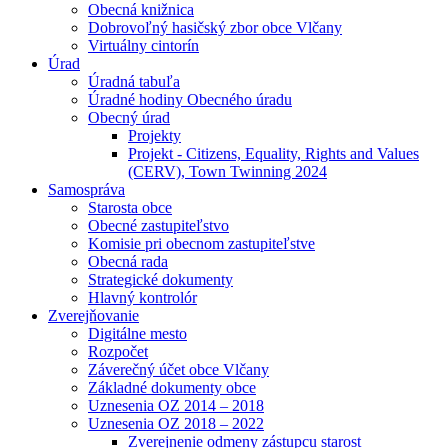
Obecná knižnica
Dobrovoľný hasičský zbor obce Vlčany
Virtuálny cintorín
Úrad
Úradná tabuľa
Úradné hodiny Obecného úradu
Obecný úrad
Projekty
Projekt - Citizens, Equality, Rights and Values
(CERV), Town Twinning 2024
Samospráva
Starosta obce
Obecné zastupiteľstvo
Komisie pri obecnom zastupiteľstve
Obecná rada
Strategické dokumenty
Hlavný kontrolór
Zverejňovanie
Digitálne mesto
Rozpočet
Záverečný účet obce Vlčany
Základné dokumenty obce
Uznesenia OZ 2014 – 2018
Uznesenia OZ 2018 – 2022
Zverejnenie odmeny zástupcu starost