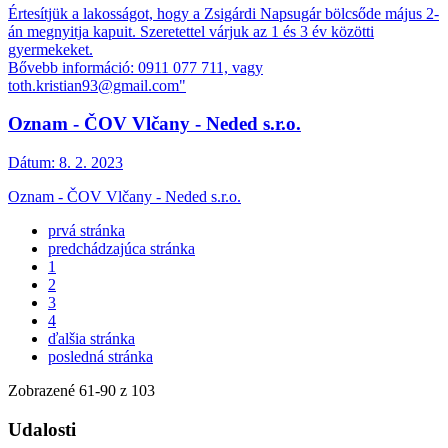
Értesítjük a lakosságot, hogy a Zsigárdi Napsugár bölcsőde május 2-
án megnyitja kapuit. Szeretettel várjuk az 1 és 3 év közötti
gyermekeket.
Bővebb információ: 0911 077 711, vagy
toth.kristian93@gmail.com"
Oznam - ČOV Vlčany - Neded s.r.o.
Dátum:
8. 2. 2023
Oznam - ČOV Vlčany - Neded s.r.o.
prvá stránka
predchádzajúca stránka
1
2
3
4
ďalšia stránka
posledná stránka
Zobrazené
61
-
90
z 103
Udalosti