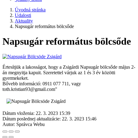
Úvodná stránka
Udalosti
Aktuality
Napsugár református bölcsőde
Napsugár református bölcsőde
Értesítjük a lakosságot, hogy a Zsigárdi Napsugár bölcsőde május 2-
án megnyitja kapuit. Szeretettel várjuk az 1 és 3 év közötti
gyermekeket.
Bővebb információ: 0911 077 711, vagy
toth.kristian93@gmail.com"
Dátum vloženia:
22. 3. 2023 15:39
Dátum poslednej aktualizácie:
22. 3. 2023 15:46
Autor:
Správca Webu