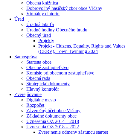
Obecná knižnica
Dobrovoľný hasičský zbor obce Vlčany
Virtuálny cintorín
Úrad
Úradná tabuľa
Úradné hodiny Obecného úradu
Obecný úrad
Projekty
Projekt - Citizens, Equality, Rights and Values
(CERV), Town Twinning 2024
Samospráva
Starosta obce
Obecné zastupiteľstvo
Komisie pri obecnom zastupiteľstve
Obecná rada
Strategické dokumenty
Hlavný kontrolór
Zverejňovanie
Digitálne mesto
Rozpočet
Záverečný účet obce Vlčany
Základné dokumenty obce
Uznesenia OZ 2014 – 2018
Uznesenia OZ 2018 – 2022
Zverejnenie odmeny zástupcu starost