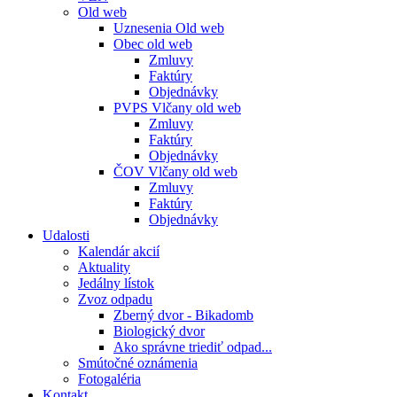
Old web
Uznesenia Old web
Obec old web
Zmluvy
Faktúry
Objednávky
PVPS Vlčany old web
Zmluvy
Faktúry
Objednávky
ČOV Vlčany old web
Zmluvy
Faktúry
Objednávky
Udalosti
Kalendár akcií
Aktuality
Jedálny lístok
Zvoz odpadu
Zberný dvor - Bikadomb
Biologický dvor
Ako správne triediť odpad...
Smútočné oznámenia
Fotogaléria
Kontakt