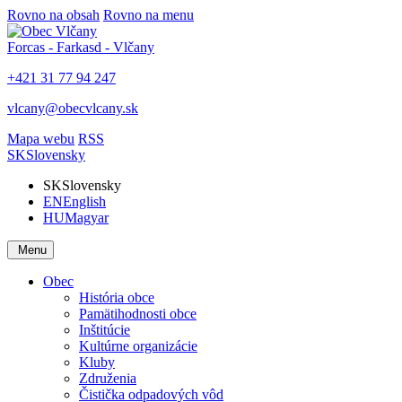
Rovno na obsah
Rovno na menu
Forcas - Farkasd - Vlčany
+421 31 77 94 247
vlcany@obecvlcany.sk
Mapa webu
RSS
SK
Slovensky
SK
Slovensky
EN
English
HU
Magyar
Menu
Obec
História obce
Pamätihodnosti obce
Inštitúcie
Kultúrne organizácie
Kluby
Združenia
Čistička odpadových vôd