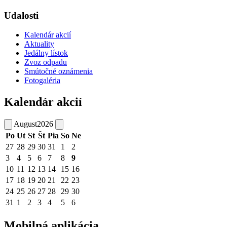
Udalosti
Kalendár akcií
Aktuality
Jedálny lístok
Zvoz odpadu
Smútočné oznámenia
Fotogaléria
Kalendár akcií
August
2026
Po
Ut
St
Št
Pia
So
Ne
27
28
29
30
31
1
2
3
4
5
6
7
8
9
10
11
12
13
14
15
16
17
18
19
20
21
22
23
24
25
26
27
28
29
30
31
1
2
3
4
5
6
Mobilná aplikácia