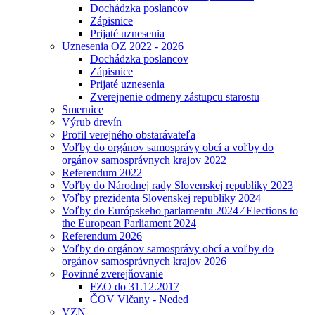
Dochádzka poslancov
Zápisnice
Prijaté uznesenia
Uznesenia OZ 2022 - 2026
Dochádzka poslancov
Zápisnice
Prijaté uznesenia
Zverejnenie odmeny zástupcu starostu
Smernice
Výrub drevín
Profil verejného obstarávateľa
Voľby do orgánov samosprávy obcí a voľby do
orgánov samosprávnych krajov 2022
Referendum 2022
Voľby do Národnej rady Slovenskej republiky 2023
Voľby prezidenta Slovenskej republiky 2024
Voľby do Európskeho parlamentu 2024 ⁄ Elections to
the European Parliament 2024
Referendum 2026
Voľby do orgánov samosprávy obcí a voľby do
orgánov samosprávnych krajov 2026
Povinné zverejňovanie
FZO do 31.12.2017
ČOV Vlčany - Neded
VZN