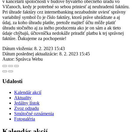
v kancelárii spoločnosti v budove bývalého obecného úradu vo
Vlčanoch, kedy je potrebné so sebou priniesť aj neuhradenú faktúru.
Pri úhrade faktúry cez internetbanking nezabudnite uviesť správny
variabilný symbol čo je číslo faktúry, ktorú práve uhrádzate a aj
údaj, za koho úhradu platíte, pretože majiteľ účtu môže platiť
úhradu stočného aj za iného producenta ako je on sám a ak tieto
údaje chýbajú, účtovníčka nedokáže priradiť platbu k tej správnej
faktúre. Ďakujeme za pochopenie!
Dátum vloženia:
8. 2. 2023 15:43
Dátum poslednej aktualizácie:
8. 2. 2023 15:45
Autor:
Správca Webu
Udalosti
Kalendár akcií
Aktuality
Jedálny lístok
Zvoz odpadu
Smútočné oznámenia
Fotogaléria
Kalendár akcií