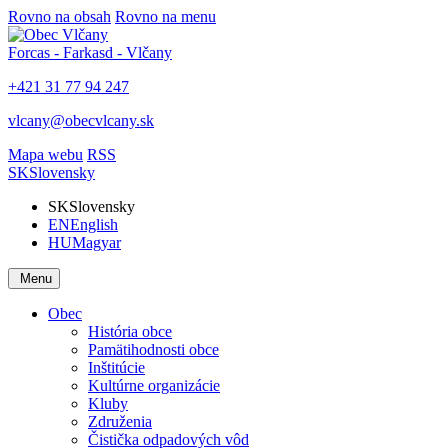
Rovno na obsah
Rovno na menu
Forcas - Farkasd - Vlčany
+421 31 77 94 247
vlcany@obecvlcany.sk
Mapa webu
RSS
SK
Slovensky
SK
Slovensky
EN
English
HU
Magyar
Menu
Obec
História obce
Pamätihodnosti obce
Inštitúcie
Kultúrne organizácie
Kluby
Združenia
Čistička odpadových vôd