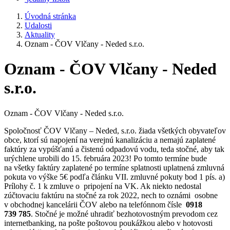
Úvodná stránka
Udalosti
Aktuality
Oznam - ČOV Vlčany - Neded s.r.o.
Oznam - ČOV Vlčany - Neded
s.r.o.
Oznam - ČOV Vlčany - Neded s.r.o.
Spoločnosť ČOV Vlčany – Neded, s.r.o. žiada všetkých obyvateľov
obce, ktorí sú napojení na verejnú kanalizáciu a nemajú zaplatené
faktúry za vypúšťanú a čistenú odpadovú vodu, teda stočné, aby tak
urýchlene urobili do 15. februára 2023! Po tomto termíne bude
na všetky faktúry zaplatené po termíne splatnosti uplatnená zmluvná
pokuta vo výške 5€ podľa článku VII. zmluvné pokuty bod 1 pís. a)
Prílohy č. 1 k zmluve o pripojení na VK. Ak niekto nedostal
zúčtovaciu faktúru na stočné za rok 2022, nech to oznámi osobne
v obchodnej kancelárii ČOV alebo na telefónnom čísle
0918
739 785
. Stočné je možné uhradiť bezhotovostným prevodom cez
internetbanking, na pošte poštovou poukážkou alebo v hotovosti