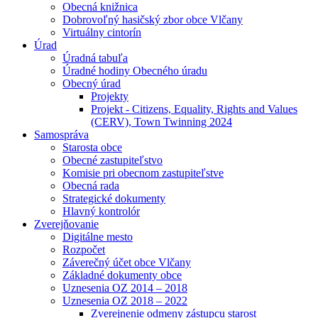
Obecná knižnica
Dobrovoľný hasičský zbor obce Vlčany
Virtuálny cintorín
Úrad
Úradná tabuľa
Úradné hodiny Obecného úradu
Obecný úrad
Projekty
Projekt - Citizens, Equality, Rights and Values
(CERV), Town Twinning 2024
Samospráva
Starosta obce
Obecné zastupiteľstvo
Komisie pri obecnom zastupiteľstve
Obecná rada
Strategické dokumenty
Hlavný kontrolór
Zverejňovanie
Digitálne mesto
Rozpočet
Záverečný účet obce Vlčany
Základné dokumenty obce
Uznesenia OZ 2014 – 2018
Uznesenia OZ 2018 – 2022
Zverejnenie odmeny zástupcu starost