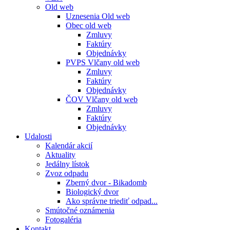
Old web
Uznesenia Old web
Obec old web
Zmluvy
Faktúry
Objednávky
PVPS Vlčany old web
Zmluvy
Faktúry
Objednávky
ČOV Vlčany old web
Zmluvy
Faktúry
Objednávky
Udalosti
Kalendár akcií
Aktuality
Jedálny lístok
Zvoz odpadu
Zberný dvor - Bikadomb
Biologický dvor
Ako správne triediť odpad...
Smútočné oznámenia
Fotogaléria
Kontakt