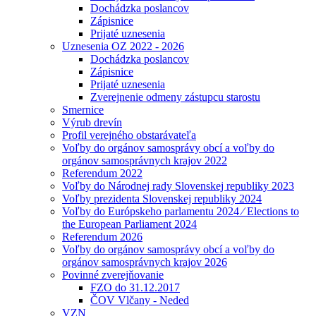
Dochádzka poslancov
Zápisnice
Prijaté uznesenia
Uznesenia OZ 2022 - 2026
Dochádzka poslancov
Zápisnice
Prijaté uznesenia
Zverejnenie odmeny zástupcu starostu
Smernice
Výrub drevín
Profil verejného obstarávateľa
Voľby do orgánov samosprávy obcí a voľby do
orgánov samosprávnych krajov 2022
Referendum 2022
Voľby do Národnej rady Slovenskej republiky 2023
Voľby prezidenta Slovenskej republiky 2024
Voľby do Európskeho parlamentu 2024 ⁄ Elections to
the European Parliament 2024
Referendum 2026
Voľby do orgánov samosprávy obcí a voľby do
orgánov samosprávnych krajov 2026
Povinné zverejňovanie
FZO do 31.12.2017
ČOV Vlčany - Neded
VZN