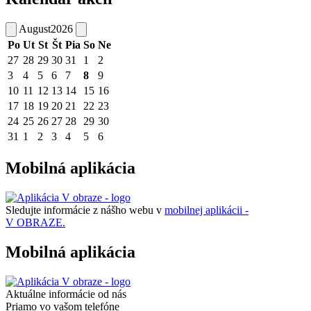
August
2026
Po
Ut
St
Št
Pia
So
Ne
27
28
29
30
31
1
2
3
4
5
6
7
8
9
10
11
12
13
14
15
16
17
18
19
20
21
22
23
24
25
26
27
28
29
30
31
1
2
3
4
5
6
Mobilná aplikácia
Sledujte informácie z nášho webu v
mobilnej aplikácii -
V OBRAZE.
Mobilná aplikácia
Aktuálne informácie od nás
Priamo vo vašom telefóne