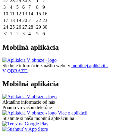
27
28
29
30
31
1
2
3
4
5
6
7
8
9
10
11
12
13
14
15
16
17
18
19
20
21
22
23
24
25
26
27
28
29
30
31
1
2
3
4
5
6
Mobilná aplikácia
Sledujte informácie z nášho webu v
mobilnej aplikácii -
V OBRAZE.
Mobilná aplikácia
Aktuálne informácie od nás
Priamo vo vašom telefóne
Viac o aplikácii
Stiahnite si našu mobilnú aplikáciu na