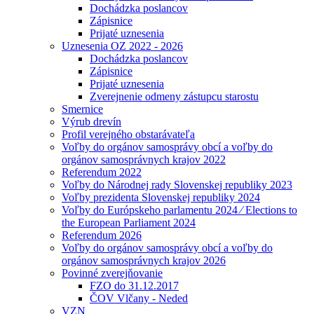
Dochádzka poslancov
Zápisnice
Prijaté uznesenia
Uznesenia OZ 2022 - 2026
Dochádzka poslancov
Zápisnice
Prijaté uznesenia
Zverejnenie odmeny zástupcu starostu
Smernice
Výrub drevín
Profil verejného obstarávateľa
Voľby do orgánov samosprávy obcí a voľby do
orgánov samosprávnych krajov 2022
Referendum 2022
Voľby do Národnej rady Slovenskej republiky 2023
Voľby prezidenta Slovenskej republiky 2024
Voľby do Európskeho parlamentu 2024 ⁄ Elections to
the European Parliament 2024
Referendum 2026
Voľby do orgánov samosprávy obcí a voľby do
orgánov samosprávnych krajov 2026
Povinné zverejňovanie
FZO do 31.12.2017
ČOV Vlčany - Neded
VZN