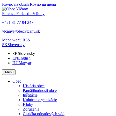
Rovno na obsah
Rovno na menu
Forcas - Farkasd - Vlčany
+421 31 77 94 247
vlcany@obecvlcany.sk
Mapa webu
RSS
SK
Slovensky
SK
Slovensky
EN
English
HU
Magyar
Menu
Obec
História obce
Pamätihodnosti obce
Inštitúcie
Kultúrne organizácie
Kluby
Združenia
Čistička odpadových vôd