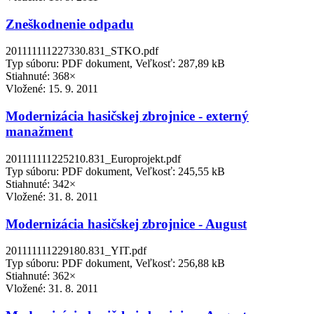
Zneškodnenie odpadu
201111111227330.831_STKO.pdf
Typ súboru: PDF dokument, Veľkosť: 287,89 kB
Stiahnuté: 368×
Vložené:
15. 9. 2011
Modernizácia hasičskej zbrojnice - externý
manažment
201111111225210.831_Europrojekt.pdf
Typ súboru: PDF dokument, Veľkosť: 245,55 kB
Stiahnuté: 342×
Vložené:
31. 8. 2011
Modernizácia hasičskej zbrojnice - August
201111111229180.831_YIT.pdf
Typ súboru: PDF dokument, Veľkosť: 256,88 kB
Stiahnuté: 362×
Vložené:
31. 8. 2011