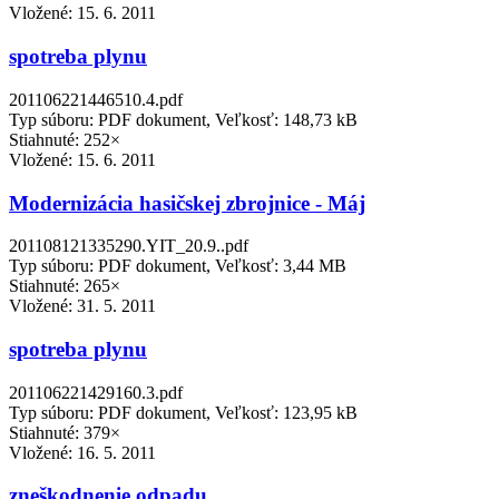
Vložené:
15. 6. 2011
spotreba plynu
201106221446510.4.pdf
Typ súboru: PDF dokument, Veľkosť: 148,73 kB
Stiahnuté: 252×
Vložené:
15. 6. 2011
Modernizácia hasičskej zbrojnice - Máj
201108121335290.YIT_20.9..pdf
Typ súboru: PDF dokument, Veľkosť: 3,44 MB
Stiahnuté: 265×
Vložené:
31. 5. 2011
spotreba plynu
201106221429160.3.pdf
Typ súboru: PDF dokument, Veľkosť: 123,95 kB
Stiahnuté: 379×
Vložené:
16. 5. 2011
zneškodnenie odpadu