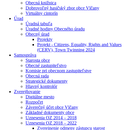
Obecná knižnica
Dobrovoľný hasičský zbor obce Vlčany
Virtuálny cintorín
Úrad
Úradná tabuľa
Úradné hodiny Obecného úradu
Obecný úrad
Projekty
Projekt - Citizens, Equality, Rights and Values
(CERV), Town Twinning 2024
Samospráva
Starosta obce
Obecné zastupiteľstvo
Komisie pri obecnom zastupiteľstve
Obecná rada
Strategické dokumenty
Hlavný kontrolór
Zverejňovanie
Digitálne mesto
Rozpočet
Záverečný účet obce Vlčany
Základné dokumenty obce
Uznesenia OZ 2014 – 2018
Uznesenia OZ 2018 – 2022
Zverejnenie odmeny zástupcu starost