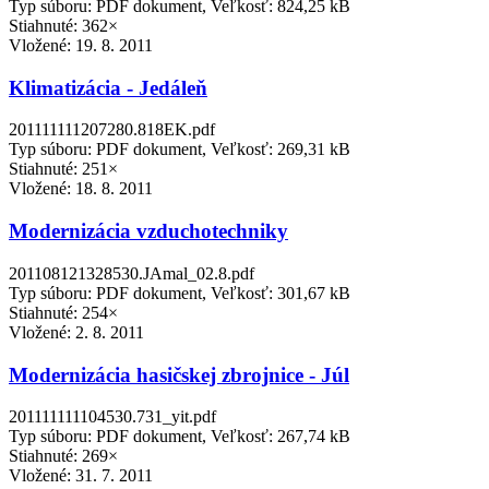
Typ súboru: PDF dokument, Veľkosť: 824,25 kB
Stiahnuté: 362×
Vložené:
19. 8. 2011
Klimatizácia - Jedáleň
201111111207280.818EK.pdf
Typ súboru: PDF dokument, Veľkosť: 269,31 kB
Stiahnuté: 251×
Vložené:
18. 8. 2011
Modernizácia vzduchotechniky
201108121328530.JAmal_02.8.pdf
Typ súboru: PDF dokument, Veľkosť: 301,67 kB
Stiahnuté: 254×
Vložené:
2. 8. 2011
Modernizácia hasičskej zbrojnice - Júl
201111111104530.731_yit.pdf
Typ súboru: PDF dokument, Veľkosť: 267,74 kB
Stiahnuté: 269×
Vložené:
31. 7. 2011