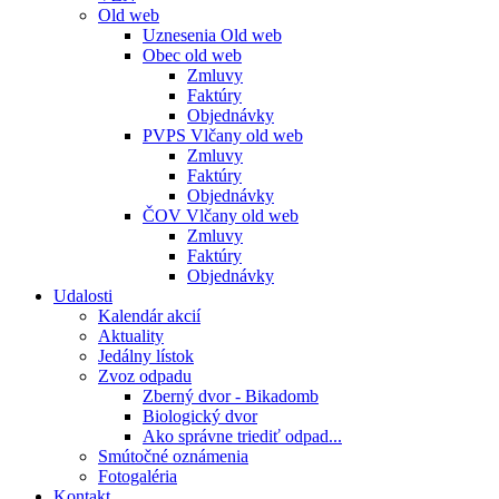
Old web
Uznesenia Old web
Obec old web
Zmluvy
Faktúry
Objednávky
PVPS Vlčany old web
Zmluvy
Faktúry
Objednávky
ČOV Vlčany old web
Zmluvy
Faktúry
Objednávky
Udalosti
Kalendár akcií
Aktuality
Jedálny lístok
Zvoz odpadu
Zberný dvor - Bikadomb
Biologický dvor
Ako správne triediť odpad...
Smútočné oznámenia
Fotogaléria
Kontakt