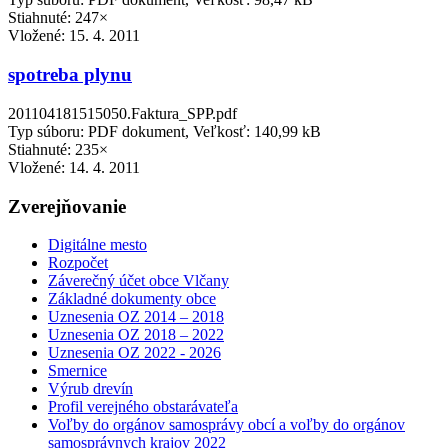
Stiahnuté: 247×
Vložené:
15. 4. 2011
spotreba plynu
201104181515050.Faktura_SPP.pdf
Typ súboru: PDF dokument, Veľkosť: 140,99 kB
Stiahnuté: 235×
Vložené:
14. 4. 2011
Zverejňovanie
Digitálne mesto
Rozpočet
Záverečný účet obce Vlčany
Základné dokumenty obce
Uznesenia OZ 2014 – 2018
Uznesenia OZ 2018 – 2022
Uznesenia OZ 2022 - 2026
Smernice
Výrub drevín
Profil verejného obstarávateľa
Voľby do orgánov samosprávy obcí a voľby do orgánov
samosprávnych krajov 2022