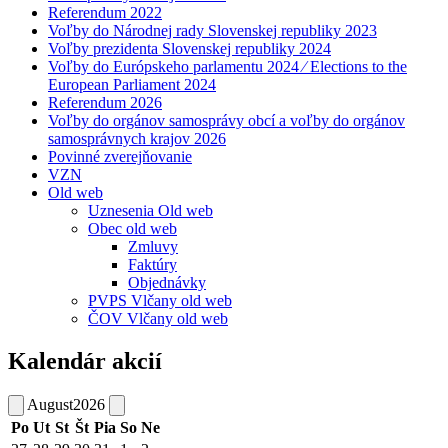
Referendum 2022
Voľby do Národnej rady Slovenskej republiky 2023
Voľby prezidenta Slovenskej republiky 2024
Voľby do Európskeho parlamentu 2024 ⁄ Elections to the
European Parliament 2024
Referendum 2026
Voľby do orgánov samosprávy obcí a voľby do orgánov
samosprávnych krajov 2026
Povinné zverejňovanie
VZN
Old web
Uznesenia Old web
Obec old web
Zmluvy
Faktúry
Objednávky
PVPS Vlčany old web
ČOV Vlčany old web
Kalendár akcií
August
2026
Po
Ut
St
Št
Pia
So
Ne