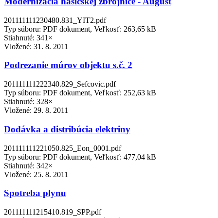
Modernizácia hasičskej zbrojnice - August
201111111230480.831_YIT2.pdf
Typ súboru: PDF dokument, Veľkosť: 263,65 kB
Stiahnuté: 341×
Vložené:
31. 8. 2011
Podrezanie múrov objektu s.č. 2
201111111222340.829_Sefcovic.pdf
Typ súboru: PDF dokument, Veľkosť: 252,63 kB
Stiahnuté: 328×
Vložené:
29. 8. 2011
Dodávka a distribúcia elektriny
201111111221050.825_Eon_0001.pdf
Typ súboru: PDF dokument, Veľkosť: 477,04 kB
Stiahnuté: 342×
Vložené:
25. 8. 2011
Spotreba plynu
201111111215410.819_SPP.pdf