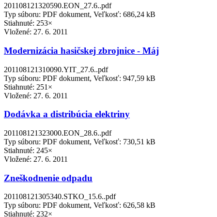
201108121320590.EON_27.6..pdf
Typ súboru: PDF dokument, Veľkosť: 686,24 kB
Stiahnuté: 253×
Vložené:
27. 6. 2011
Modernizácia hasičskej zbrojnice - Máj
201108121310090.YIT_27.6..pdf
Typ súboru: PDF dokument, Veľkosť: 947,59 kB
Stiahnuté: 251×
Vložené:
27. 6. 2011
Dodávka a distribúcia elektriny
201108121323000.EON_28.6..pdf
Typ súboru: PDF dokument, Veľkosť: 730,51 kB
Stiahnuté: 245×
Vložené:
27. 6. 2011
Zneškodnenie odpadu
201108121305340.STKO_15.6..pdf
Typ súboru: PDF dokument, Veľkosť: 626,58 kB
Stiahnuté: 232×