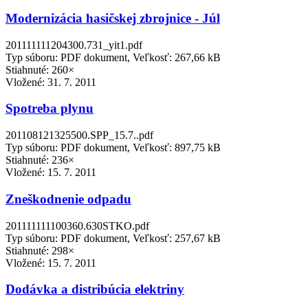
Modernizácia hasičskej zbrojnice - Júl
201111111204300.731_yit1.pdf
Typ súboru: PDF dokument, Veľkosť: 267,66 kB
Stiahnuté: 260×
Vložené:
31. 7. 2011
Spotreba plynu
201108121325500.SPP_15.7..pdf
Typ súboru: PDF dokument, Veľkosť: 897,75 kB
Stiahnuté: 236×
Vložené:
15. 7. 2011
Zneškodnenie odpadu
201111111100360.630STKO.pdf
Typ súboru: PDF dokument, Veľkosť: 257,67 kB
Stiahnuté: 298×
Vložené:
15. 7. 2011
Dodávka a distribúcia elektriny