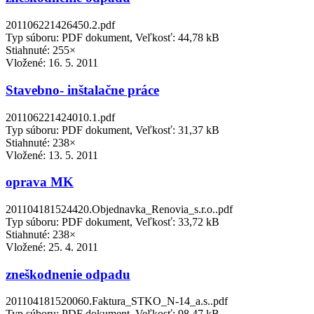
201106221426450.2.pdf
Typ súboru: PDF dokument, Veľkosť: 44,78 kB
Stiahnuté: 255×
Vložené:
16. 5. 2011
Stavebno- inštalačne práce
201106221424010.1.pdf
Typ súboru: PDF dokument, Veľkosť: 31,37 kB
Stiahnuté: 238×
Vložené:
13. 5. 2011
oprava MK
201104181524420.Objednavka_Renovia_s.r.o..pdf
Typ súboru: PDF dokument, Veľkosť: 33,72 kB
Stiahnuté: 238×
Vložené:
25. 4. 2011
zneškodnenie odpadu
201104181520060.Faktura_STKO_N-14_a.s..pdf
Typ súboru: PDF dokument, Veľkosť: 98,47 kB