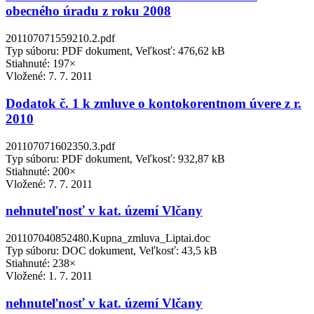
obecného úradu z roku 2008
201107071559210.2.pdf
Typ súboru: PDF dokument, Veľkosť: 476,62 kB
Stiahnuté: 197×
Vložené:
7. 7. 2011
Dodatok č. 1 k zmluve o kontokorentnom úvere z r.
2010
201107071602350.3.pdf
Typ súboru: PDF dokument, Veľkosť: 932,87 kB
Stiahnuté: 200×
Vložené:
7. 7. 2011
nehnuteľnosť v kat. území Vlčany
201107040852480.Kupna_zmluva_Liptai.doc
Typ súboru: DOC dokument, Veľkosť: 43,5 kB
Stiahnuté: 238×
Vložené:
1. 7. 2011
nehnuteľnosť v kat. území Vlčany