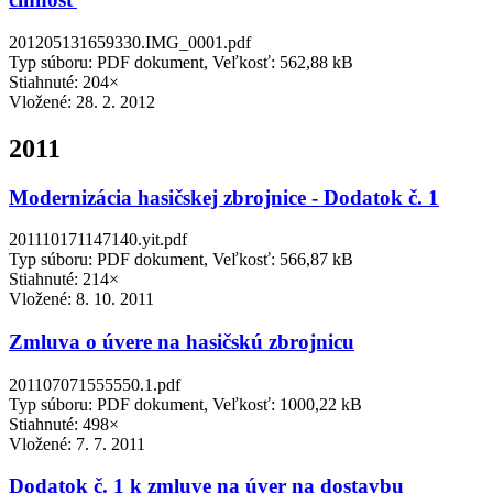
201205131659330.IMG_0001.pdf
Typ súboru: PDF dokument, Veľkosť: 562,88 kB
Stiahnuté: 204×
Vložené:
28. 2. 2012
2011
Modernizácia hasičskej zbrojnice - Dodatok č. 1
201110171147140.yit.pdf
Typ súboru: PDF dokument, Veľkosť: 566,87 kB
Stiahnuté: 214×
Vložené:
8. 10. 2011
Zmluva o úvere na hasičskú zbrojnicu
201107071555550.1.pdf
Typ súboru: PDF dokument, Veľkosť: 1000,22 kB
Stiahnuté: 498×
Vložené:
7. 7. 2011
Dodatok č. 1 k zmluve na úver na dostavbu