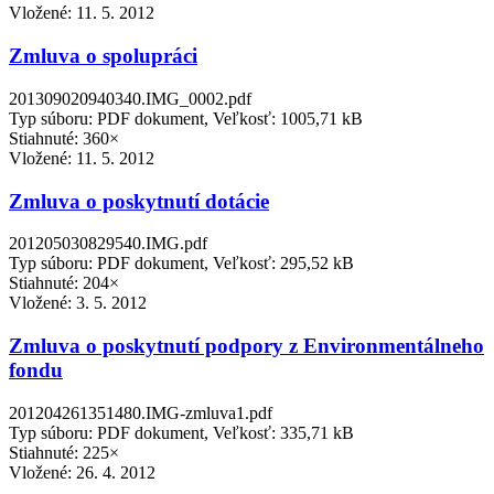
Vložené:
11. 5. 2012
Zmluva o spolupráci
201309020940340.IMG_0002.pdf
Typ súboru: PDF dokument, Veľkosť: 1005,71 kB
Stiahnuté: 360×
Vložené:
11. 5. 2012
Zmluva o poskytnutí dotácie
201205030829540.IMG.pdf
Typ súboru: PDF dokument, Veľkosť: 295,52 kB
Stiahnuté: 204×
Vložené:
3. 5. 2012
Zmluva o poskytnutí podpory z Environmentálneho
fondu
201204261351480.IMG-zmluva1.pdf
Typ súboru: PDF dokument, Veľkosť: 335,71 kB
Stiahnuté: 225×
Vložené:
26. 4. 2012