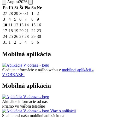
August
2026
Po
Ut
St
Št
Pia
So
Ne
27
28
29
30
31
1
2
3
4
5
6
7
8
9
10
11
12
13
14
15
16
17
18
19
20
21
22
23
24
25
26
27
28
29
30
31
1
2
3
4
5
6
Mobilná aplikácia
Sledujte informácie z nášho webu v
mobilnej aplikácii -
V OBRAZE.
Mobilná aplikácia
Aktuálne informácie od nás
Priamo vo vašom telefóne
Viac o aplikácii
Stiahnite si našu mobilnú aplikáciu na