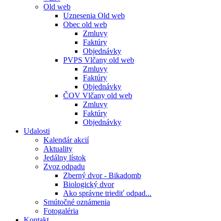
Old web
Uznesenia Old web
Obec old web
Zmluvy
Faktúry
Objednávky
PVPS Vlčany old web
Zmluvy
Faktúry
Objednávky
ČOV Vlčany old web
Zmluvy
Faktúry
Objednávky
Udalosti
Kalendár akcií
Aktuality
Jedálny lístok
Zvoz odpadu
Zberný dvor - Bikadomb
Biologický dvor
Ako správne triediť odpad...
Smútočné oznámenia
Fotogaléria
Kontakt