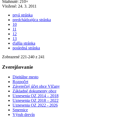
Stiahnuté: 210×
Vložené:
24. 3. 2011
prvá stránka
predchádzajúca stránka
10
11
12
13
ďalšia stránka
posledná stránka
Zobrazené
221
-
240
z 241
Zverejňovanie
Digitálne mesto
Rozpočet
Záverečný účet obce Vlčany
Základné dokumenty obce
Uznesenia OZ 2014 – 2018
Uznesenia OZ 2018 – 2022
Uznesenia OZ 2022 - 2026
Smernice
Výrub drevín