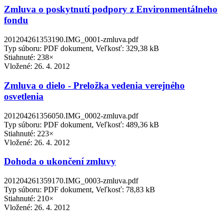
Zmluva o poskytnutí podpory z Environmentálneho
fondu
201204261353190.IMG_0001-zmluva.pdf
Typ súboru: PDF dokument, Veľkosť: 329,38 kB
Stiahnuté: 238×
Vložené:
26. 4. 2012
Zmluva o dielo - Preložka vedenia verejného
osvetlenia
201204261356050.IMG_0002-zmluva.pdf
Typ súboru: PDF dokument, Veľkosť: 489,36 kB
Stiahnuté: 223×
Vložené:
26. 4. 2012
Dohoda o ukončení zmluvy
201204261359170.IMG_0003-zmluva.pdf
Typ súboru: PDF dokument, Veľkosť: 78,83 kB
Stiahnuté: 210×
Vložené:
26. 4. 2012