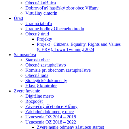
Obecná knižnica
Dobrovoľný hasičský zbor obce Vlčany
Virtuálny cintorín
Úrad
Úradná tabuľa
Úradné hodiny Obecného úradu
Obecný úrad
Projekty
Projekt - Citizens, Equality, Rights and Values
(CERV), Town Twinning 2024
Samospráva
Starosta obce
Obecné zastupiteľstvo
Komisie pri obecnom zastupiteľstve
Obecná rada
Strategické dokumenty
Hlavný kontrolór
Zverejňovanie
Digitálne mesto
Rozpočet
Záverečný účet obce Vlčany
Základné dokumenty obce
Uznesenia OZ 2014 – 2018
Uznesenia OZ 2018 – 2022
Zverejnenie odmeny zástupcu starost