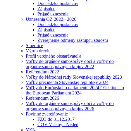
Dochádzka poslancov
Zápisnice
Prijaté uznesenia
Uznesenia OZ 2022 - 2026
Dochádzka poslancov
Zápisnice
Prijaté uznesenia
Zverejnenie odmeny zástupcu starostu
Smernice
Výrub drevín
Profil verejného obstarávateľa
Voľby do orgánov samosprávy obcí a voľby do
orgánov samosprávnych krajov 2022
Referendum 2022
Voľby do Národnej rady Slovenskej republiky 2023
Voľby prezidenta Slovenskej republiky 2024
Voľby do Európskeho parlamentu 2024 ⁄ Elections to
the European Parliament 2024
Referendum 2026
Voľby do orgánov samosprávy obcí a voľby do
orgánov samosprávnych krajov 2026
Povinné zverejňovanie
FZO do 31.12.2017
ČOV Vlčany - Neded
VZN