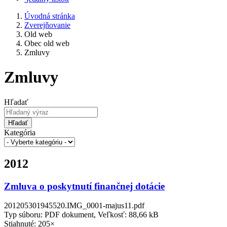
Úvodná stránka
Zverejňovanie
Old web
Obec old web
Zmluvy
Zmluvy
Hľadať
Hľadať
Kategória
2012
Zmluva o poskytnutí finančnej dotácie
201205301945520.IMG_0001-majus11.pdf
Typ súboru: PDF dokument, Veľkosť: 88,66 kB
Stiahnuté: 205×