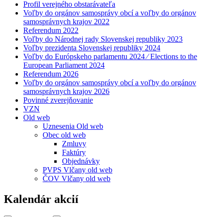
Profil verejného obstarávateľa
Voľby do orgánov samosprávy obcí a voľby do orgánov
samosprávnych krajov 2022
Referendum 2022
Voľby do Národnej rady Slovenskej republiky 2023
Voľby prezidenta Slovenskej republiky 2024
Voľby do Európskeho parlamentu 2024 ⁄ Elections to the
European Parliament 2024
Referendum 2026
Voľby do orgánov samosprávy obcí a voľby do orgánov
samosprávnych krajov 2026
Povinné zverejňovanie
VZN
Old web
Uznesenia Old web
Obec old web
Zmluvy
Faktúry
Objednávky
PVPS Vlčany old web
ČOV Vlčany old web
Kalendár akcií