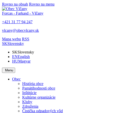
Rovno na obsah
Rovno na menu
Forcas - Farkasd - Vlčany
+421 31 77 94 247
vlcany@obecvlcany.sk
Mapa webu
RSS
SK
Slovensky
SK
Slovensky
EN
English
HU
Magyar
Menu
Obec
História obce
Pamätihodnosti obce
Inštitúcie
Kultúrne organizácie
Kluby
Združenia
Čistička odpadových vôd