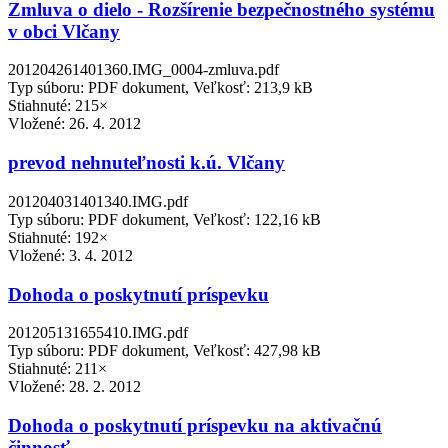
Zmluva o dielo - Rozšírenie bezpečnostného systému
v obci Vlčany
201204261401360.IMG_0004-zmluva.pdf
Typ súboru: PDF dokument, Veľkosť: 213,9 kB
Stiahnuté: 215×
Vložené:
26. 4. 2012
prevod nehnuteľnosti k.ú. Vlčany
201204031401340.IMG.pdf
Typ súboru: PDF dokument, Veľkosť: 122,16 kB
Stiahnuté: 192×
Vložené:
3. 4. 2012
Dohoda o poskytnutí príspevku
201205131655410.IMG.pdf
Typ súboru: PDF dokument, Veľkosť: 427,98 kB
Stiahnuté: 211×
Vložené:
28. 2. 2012
Dohoda o poskytnutí príspevku na aktivačnú
činnosť