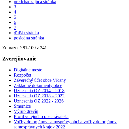
predchádzajúca stránka
3
4
5
6
7
ďalšia stránka
posledná stránka
Zobrazené
81
-
100
z 241
Zverejňovanie
Digitálne mesto
Rozpočet
Záverečný účet obce Vlčany
Základné dokumenty obce
Uznesenia OZ 2014 – 2018
Uznesenia OZ 2018 – 2022
Uznesenia OZ 2022 - 2026
Smernice
Výrub drevín
Profil verejného obstarávateľa
Voľby do orgánov samosprávy obcí a voľby do orgánov
samosprávnych krajov 2022