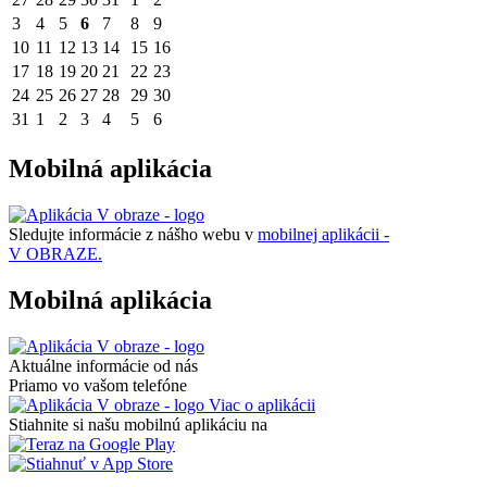
3
4
5
6
7
8
9
10
11
12
13
14
15
16
17
18
19
20
21
22
23
24
25
26
27
28
29
30
31
1
2
3
4
5
6
Mobilná aplikácia
Sledujte informácie z nášho webu v
mobilnej aplikácii -
V OBRAZE.
Mobilná aplikácia
Aktuálne informácie od nás
Priamo vo vašom telefóne
Viac o aplikácii
Stiahnite si našu mobilnú aplikáciu na