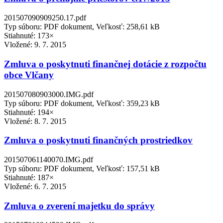
201507090909250.17.pdf
Typ súboru: PDF dokument, Veľkosť: 258,61 kB
Stiahnuté: 173×
Vložené:
9. 7. 2015
Zmluva o poskytnuti finančnej dotácie z rozpočtu
obce Vlčany
201507080903000.IMG.pdf
Typ súboru: PDF dokument, Veľkosť: 359,23 kB
Stiahnuté: 194×
Vložené:
8. 7. 2015
Zmluva o poskytnuti finančných prostriedkov
201507061140070.IMG.pdf
Typ súboru: PDF dokument, Veľkosť: 157,51 kB
Stiahnuté: 187×
Vložené:
6. 7. 2015
Zmluva o zverení majetku do správy