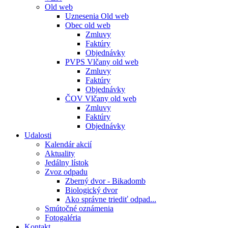
Old web
Uznesenia Old web
Obec old web
Zmluvy
Faktúry
Objednávky
PVPS Vlčany old web
Zmluvy
Faktúry
Objednávky
ČOV Vlčany old web
Zmluvy
Faktúry
Objednávky
Udalosti
Kalendár akcií
Aktuality
Jedálny lístok
Zvoz odpadu
Zberný dvor - Bikadomb
Biologický dvor
Ako správne triediť odpad...
Smútočné oznámenia
Fotogaléria
Kontakt