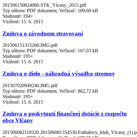
201506150824060.STK_Vlcany_2015.pdf
Typ súboru: PDF dokument, Veľkosť: 189,68 kB
Stiahnuté: 194×
Vložené:
15. 6. 2015
Zmluva o závodnom stravovaní
201506151315260.IMG.pdf
Typ súboru: PDF dokument, Veľkosť: 167,03 kB
Stiahnuté: 195×
Vložené:
15. 6. 2015
Zmluva o dielo - náhradná výsadba stromov
201507020949240.IMG.pdf
Typ súboru: PDF dokument, Veľkosť: 862,72 kB
Stiahnuté: 195×
Vložené:
15. 6. 2015
Zmluva o poskytnutí finančnej dotácie z rozpočtu
obce Vlčany
201506082110320.201506081354530.Futbalovy_klub_Vlcany_(1).p