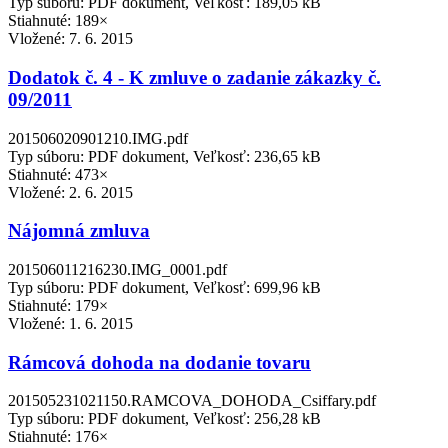
Typ súboru: PDF dokument, Veľkosť: 189,05 kB
Stiahnuté: 189×
Vložené:
7. 6. 2015
Dodatok č. 4 - K zmluve o zadanie zákazky č.
09/2011
201506020901210.IMG.pdf
Typ súboru: PDF dokument, Veľkosť: 236,65 kB
Stiahnuté: 473×
Vložené:
2. 6. 2015
Nájomná zmluva
201506011216230.IMG_0001.pdf
Typ súboru: PDF dokument, Veľkosť: 699,96 kB
Stiahnuté: 179×
Vložené:
1. 6. 2015
Rámcová dohoda na dodanie tovaru
201505231021150.RAMCOVA_DOHODA_Csiffary.pdf
Typ súboru: PDF dokument, Veľkosť: 256,28 kB
Stiahnuté: 176×