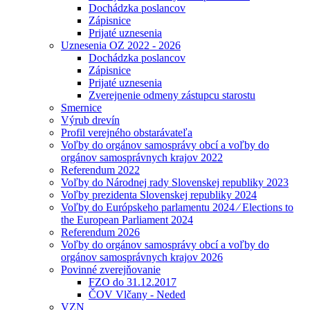
Dochádzka poslancov
Zápisnice
Prijaté uznesenia
Uznesenia OZ 2022 - 2026
Dochádzka poslancov
Zápisnice
Prijaté uznesenia
Zverejnenie odmeny zástupcu starostu
Smernice
Výrub drevín
Profil verejného obstarávateľa
Voľby do orgánov samosprávy obcí a voľby do
orgánov samosprávnych krajov 2022
Referendum 2022
Voľby do Národnej rady Slovenskej republiky 2023
Voľby prezidenta Slovenskej republiky 2024
Voľby do Európskeho parlamentu 2024 ⁄ Elections to
the European Parliament 2024
Referendum 2026
Voľby do orgánov samosprávy obcí a voľby do
orgánov samosprávnych krajov 2026
Povinné zverejňovanie
FZO do 31.12.2017
ČOV Vlčany - Neded
VZN