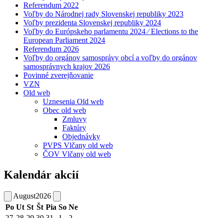
Referendum 2022
Voľby do Národnej rady Slovenskej republiky 2023
Voľby prezidenta Slovenskej republiky 2024
Voľby do Európskeho parlamentu 2024 ⁄ Elections to the
European Parliament 2024
Referendum 2026
Voľby do orgánov samosprávy obcí a voľby do orgánov
samosprávnych krajov 2026
Povinné zverejňovanie
VZN
Old web
Uznesenia Old web
Obec old web
Zmluvy
Faktúry
Objednávky
PVPS Vlčany old web
ČOV Vlčany old web
Kalendár akcií
August
2026
Po
Ut
St
Št
Pia
So
Ne
27
28
29
30
31
1
2