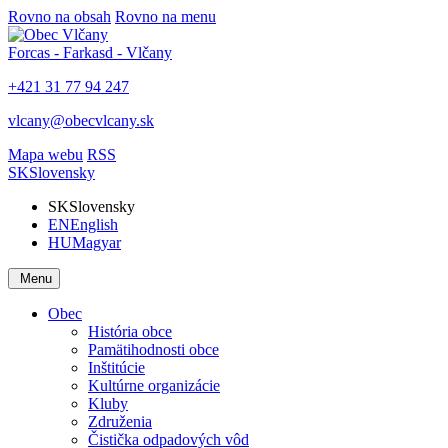
Rovno na obsah
Rovno na menu
Forcas - Farkasd - Vlčany
+421 31 77 94 247
vlcany@obecvlcany.sk
Mapa webu
RSS
SK
Slovensky
SK
Slovensky
EN
English
HU
Magyar
Menu
Obec
História obce
Pamätihodnosti obce
Inštitúcie
Kultúrne organizácie
Kluby
Združenia
Čistička odpadových vôd