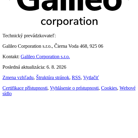
Technický prevádzkovateľ:
Galileo Corporation s.r.o., Čierna Voda 468, 925 06
Kontakt:
Galileo Corporation s.r.o.
Posledná aktualizácia: 6. 8. 2026
Zmena vzhľadu
,
Štruktúra stránok
,
RSS
,
Vytlačiť
Certifikace přístupnosti
,
Vyhlásenie o prístupnosti
,
Cookies
,
Webové
sídlo