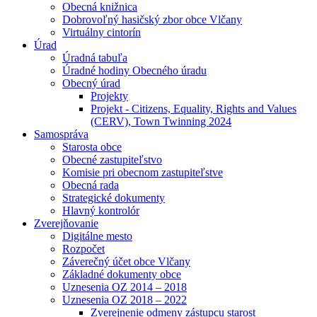
Obecná knižnica
Dobrovoľný hasičský zbor obce Vlčany
Virtuálny cintorín
Úrad
Úradná tabuľa
Úradné hodiny Obecného úradu
Obecný úrad
Projekty
Projekt - Citizens, Equality, Rights and Values
(CERV), Town Twinning 2024
Samospráva
Starosta obce
Obecné zastupiteľstvo
Komisie pri obecnom zastupiteľstve
Obecná rada
Strategické dokumenty
Hlavný kontrolór
Zverejňovanie
Digitálne mesto
Rozpočet
Záverečný účet obce Vlčany
Základné dokumenty obce
Uznesenia OZ 2014 – 2018
Uznesenia OZ 2018 – 2022
Zverejnenie odmeny zástupcu starost