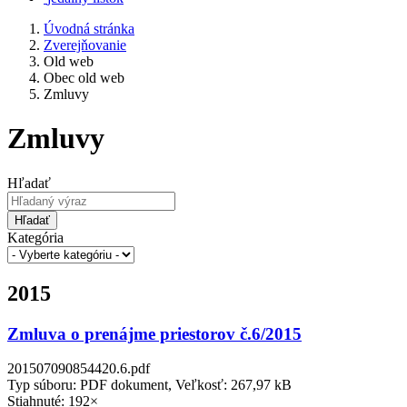
Úvodná stránka
Zverejňovanie
Old web
Obec old web
Zmluvy
Zmluvy
Hľadať
Hľadať
Kategória
2015
Zmluva o prenájme priestorov č.6/2015
201507090854420.6.pdf
Typ súboru: PDF dokument, Veľkosť: 267,97 kB
Stiahnuté: 192×