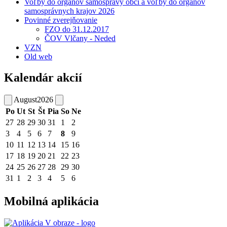
Voľby do orgánov samosprávy obcí a voľby do orgánov
samosprávnych krajov 2026
Povinné zverejňovanie
FZO do 31.12.2017
ČOV Vlčany - Neded
VZN
Old web
Kalendár akcií
August
2026
Po
Ut
St
Št
Pia
So
Ne
27
28
29
30
31
1
2
3
4
5
6
7
8
9
10
11
12
13
14
15
16
17
18
19
20
21
22
23
24
25
26
27
28
29
30
31
1
2
3
4
5
6
Mobilná aplikácia