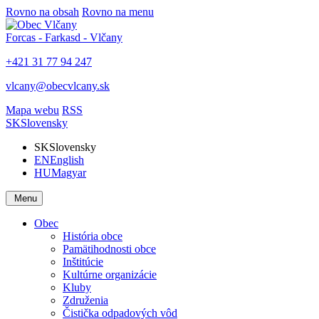
Rovno na obsah
Rovno na menu
Forcas - Farkasd - Vlčany
+421 31 77 94 247
vlcany@obecvlcany.sk
Mapa webu
RSS
SK
Slovensky
SK
Slovensky
EN
English
HU
Magyar
Menu
Obec
História obce
Pamätihodnosti obce
Inštitúcie
Kultúrne organizácie
Kluby
Združenia
Čistička odpadových vôd