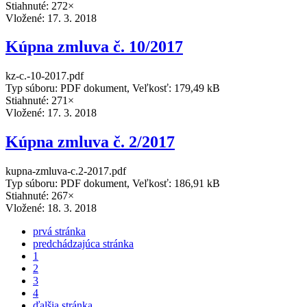
Stiahnuté: 272×
Vložené:
17. 3. 2018
Kúpna zmluva č. 10/2017
kz-c.-10-2017.pdf
Typ súboru: PDF dokument, Veľkosť: 179,49 kB
Stiahnuté: 271×
Vložené:
17. 3. 2018
Kúpna zmluva č. 2/2017
kupna-zmluva-c.2-2017.pdf
Typ súboru: PDF dokument, Veľkosť: 186,91 kB
Stiahnuté: 267×
Vložené:
18. 3. 2018
prvá stránka
predchádzajúca stránka
1
2
3
4
ďalšia stránka