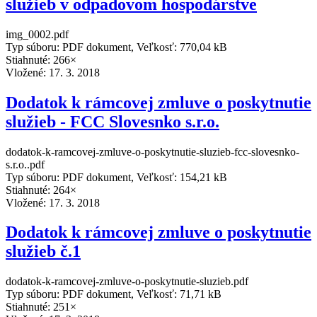
služieb v odpadovom hospodárstve
img_0002.pdf
Typ súboru: PDF dokument, Veľkosť: 770,04 kB
Stiahnuté: 266×
Vložené:
17. 3. 2018
Dodatok k rámcovej zmluve o poskytnutie
služieb - FCC Slovesnko s.r.o.
dodatok-k-ramcovej-zmluve-o-poskytnutie-sluzieb-fcc-slovesnko-
s.r.o..pdf
Typ súboru: PDF dokument, Veľkosť: 154,21 kB
Stiahnuté: 264×
Vložené:
17. 3. 2018
Dodatok k rámcovej zmluve o poskytnutie
služieb č.1
dodatok-k-ramcovej-zmluve-o-poskytnutie-sluzieb.pdf
Typ súboru: PDF dokument, Veľkosť: 71,71 kB
Stiahnuté: 251×