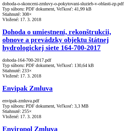
dohoda-o-skonceni-zmluvy-o-pokytovani-sluzieb-v-oblasti-zp.pdf
Typ súboru: PDF dokument, Veľkosť: 41,99 kB
Stiahnuté: 308×
Vložené:
17. 3. 2018
Dohoda o umiestnení, rekonštrukcii,
obnove a prevádzky objektu štátnej
hydrologickej siete 164-700-2017
dohoda-164-700-2017.pdf
Typ súboru: PDF dokument, Veľkosť: 130,64 kB
Stiahnuté: 233×
Vložené:
17. 3. 2018
Envipak Zmluva
envipak-zmluva.pdf
Typ súboru: PDF dokument, Veľkosť: 3,3 MB
Stiahnuté: 255×
Vložené:
17. 3. 2018
Enviropol Zmluva