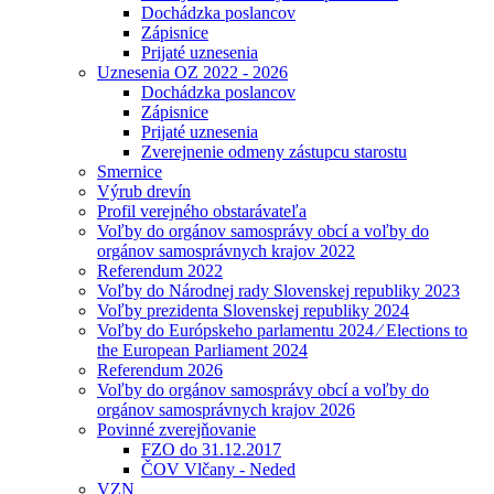
Dochádzka poslancov
Zápisnice
Prijaté uznesenia
Uznesenia OZ 2022 - 2026
Dochádzka poslancov
Zápisnice
Prijaté uznesenia
Zverejnenie odmeny zástupcu starostu
Smernice
Výrub drevín
Profil verejného obstarávateľa
Voľby do orgánov samosprávy obcí a voľby do
orgánov samosprávnych krajov 2022
Referendum 2022
Voľby do Národnej rady Slovenskej republiky 2023
Voľby prezidenta Slovenskej republiky 2024
Voľby do Európskeho parlamentu 2024 ⁄ Elections to
the European Parliament 2024
Referendum 2026
Voľby do orgánov samosprávy obcí a voľby do
orgánov samosprávnych krajov 2026
Povinné zverejňovanie
FZO do 31.12.2017
ČOV Vlčany - Neded
VZN