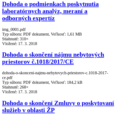
Dohoda o podmienkach poskytnutia
laboratórnych analýz, meraní a
odborných expertíz
img_0001.pdf
Typ súboru: PDF dokument, Veľkosť: 1,61 MB
Stiahnuté: 310×
Vložené:
17. 3. 2018
Dohoda o skončení nájmu nebytových
priestorov č.1018/2017/CE
dohoda-o-skonceni-najmu-nebytovych-priestorov-c.1018-2017-
ce.pdf
Typ súboru: PDF dokument, Veľkosť: 184,2 kB
Stiahnuté: 268×
Vložené:
17. 3. 2018
Dohoda o skončení Zmluvy o poskytovaní
služieb v oblasti ŽP