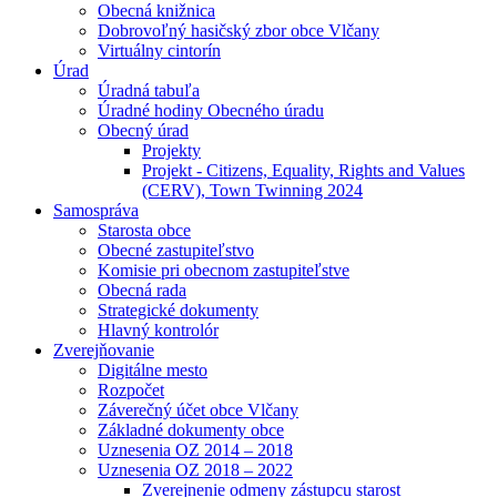
Obecná knižnica
Dobrovoľný hasičský zbor obce Vlčany
Virtuálny cintorín
Úrad
Úradná tabuľa
Úradné hodiny Obecného úradu
Obecný úrad
Projekty
Projekt - Citizens, Equality, Rights and Values
(CERV), Town Twinning 2024
Samospráva
Starosta obce
Obecné zastupiteľstvo
Komisie pri obecnom zastupiteľstve
Obecná rada
Strategické dokumenty
Hlavný kontrolór
Zverejňovanie
Digitálne mesto
Rozpočet
Záverečný účet obce Vlčany
Základné dokumenty obce
Uznesenia OZ 2014 – 2018
Uznesenia OZ 2018 – 2022
Zverejnenie odmeny zástupcu starost