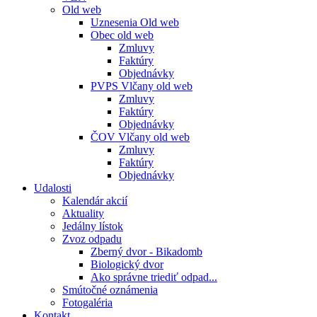
Old web
Uznesenia Old web
Obec old web
Zmluvy
Faktúry
Objednávky
PVPS Vlčany old web
Zmluvy
Faktúry
Objednávky
ČOV Vlčany old web
Zmluvy
Faktúry
Objednávky
Udalosti
Kalendár akcií
Aktuality
Jedálny lístok
Zvoz odpadu
Zberný dvor - Bikadomb
Biologický dvor
Ako správne triediť odpad...
Smútočné oznámenia
Fotogaléria
Kontakt