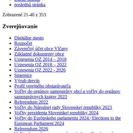
posledná stránka
Zobrazené
21
-
40
z 353
Zverejňovanie
Digitálne mesto
Rozpočet
Záverečný účet obce Vlčany
Základné dokumenty obce
Uznesenia OZ 2014 – 2018
Uznesenia OZ 2018 – 2022
Uznesenia OZ 2022 - 2026
Smernice
Výrub drevín
Profil verejného obstarávateľa
Voľby do orgánov samosprávy obcí a voľby do orgánov
samosprávnych krajov 2022
Referendum 2022
Voľby do Národnej rady Slovenskej republiky 2023
Voľby prezidenta Slovenskej republiky 2024
Voľby do Európskeho parlamentu 2024 ⁄ Elections to the
European Parliament 2024
Referendum 2026