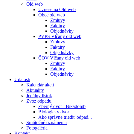
Old web
Uznesenia Old web
Obec old web
Zmluvy
Faktúry
Objednávky
PVPS Vlčany old web
Zmluvy
Faktúry
Objednávky
ČOV Vlčany old web
Zmluvy
Faktúry
Objednávky
Udalosti
Kalendár akcií
Aktuality
Jedálny lístok
Zvoz odpadu
Zberný dvor - Bikadomb
Biologický dvor
Ako správne triediť odpad...
Smútočné oznámenia
Fotogaléria
Kontakt