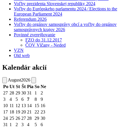
Voľby prezidenta Slovenskej republiky 2024
Voľby do Európskeho parlamentu 2024 ⁄ Elections to the
European Parliament 2024
Referendum 2026
Voľby do orgánov samosprávy obcí a voľby do orgánov
samosprávnych krajov 2026
Povinné zverejňovanie
FZO do 31.12.2017
ČOV Vlčany - Neded
VZN
Old web
Kalendár akcií
August
2026
Po
Ut
St
Št
Pia
So
Ne
27
28
29
30
31
1
2
3
4
5
6
7
8
9
10
11
12
13
14
15
16
17
18
19
20
21
22
23
24
25
26
27
28
29
30
31
1
2
3
4
5
6