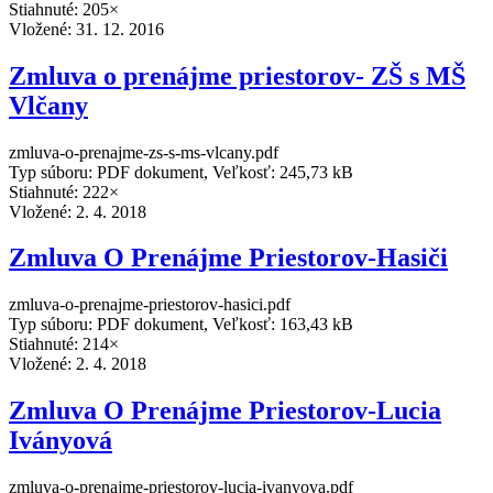
Stiahnuté: 205×
Vložené:
31. 12. 2016
Zmluva o prenájme priestorov- ZŠ s MŠ
Vlčany
zmluva-o-prenajme-zs-s-ms-vlcany.pdf
Typ súboru: PDF dokument, Veľkosť: 245,73 kB
Stiahnuté: 222×
Vložené:
2. 4. 2018
Zmluva O Prenájme Priestorov-Hasiči
zmluva-o-prenajme-priestorov-hasici.pdf
Typ súboru: PDF dokument, Veľkosť: 163,43 kB
Stiahnuté: 214×
Vložené:
2. 4. 2018
Zmluva O Prenájme Priestorov-Lucia
Iványová
zmluva-o-prenajme-priestorov-lucia-ivanyova.pdf