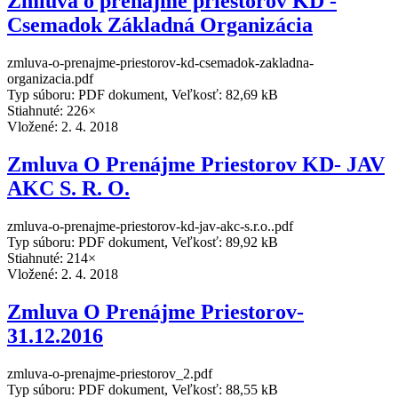
Zmluva o prenájme priestorov KD -
Csemadok Základná Organizácia
zmluva-o-prenajme-priestorov-kd-csemadok-zakladna-
organizacia.pdf
Typ súboru: PDF dokument, Veľkosť: 82,69 kB
Stiahnuté: 226×
Vložené:
2. 4. 2018
Zmluva O Prenájme Priestorov KD- JAV
AKC S. R. O.
zmluva-o-prenajme-priestorov-kd-jav-akc-s.r.o..pdf
Typ súboru: PDF dokument, Veľkosť: 89,92 kB
Stiahnuté: 214×
Vložené:
2. 4. 2018
Zmluva O Prenájme Priestorov-
31.12.2016
zmluva-o-prenajme-priestorov_2.pdf
Typ súboru: PDF dokument, Veľkosť: 88,55 kB