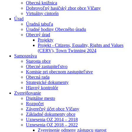
Obecná knižnica
Dobrovoľný hasičský zbor obce Vlčany
Virtuálny cintorín
Úrad
Úradná tabuľa
Úradné hodiny Obecného úradu
Obecný úrad
Projekty
Projekt - Citizens, Equality, Rights and Values
(CERV), Town Twinning 2024
Samospráva
Starosta obce
Obecné zastupiteľstvo
Komisie pri obecnom zastupiteľstve
Obecná rada
Strategické dokumenty
Hlavný kontrolór
Zverejňovanie
Digitálne mesto
Rozpočet
Záverečný účet obce Vlčany
Základné dokumenty obce
Uznesenia OZ 2014 – 2018
Uznesenia OZ 2018 – 2022
Zverejnenie odmeny zástupcu starost