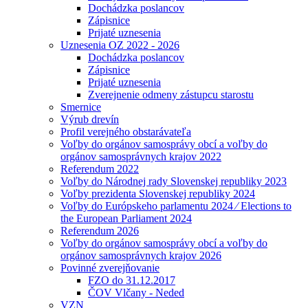
Dochádzka poslancov
Zápisnice
Prijaté uznesenia
Uznesenia OZ 2022 - 2026
Dochádzka poslancov
Zápisnice
Prijaté uznesenia
Zverejnenie odmeny zástupcu starostu
Smernice
Výrub drevín
Profil verejného obstarávateľa
Voľby do orgánov samosprávy obcí a voľby do
orgánov samosprávnych krajov 2022
Referendum 2022
Voľby do Národnej rady Slovenskej republiky 2023
Voľby prezidenta Slovenskej republiky 2024
Voľby do Európskeho parlamentu 2024 ⁄ Elections to
the European Parliament 2024
Referendum 2026
Voľby do orgánov samosprávy obcí a voľby do
orgánov samosprávnych krajov 2026
Povinné zverejňovanie
FZO do 31.12.2017
ČOV Vlčany - Neded
VZN