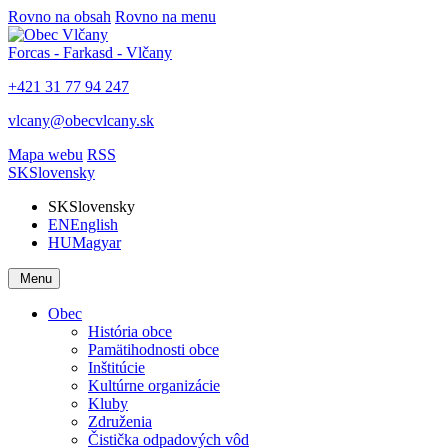
Rovno na obsah
Rovno na menu
Forcas - Farkasd - Vlčany
+421 31 77 94 247
vlcany@obecvlcany.sk
Mapa webu
RSS
SK
Slovensky
SK
Slovensky
EN
English
HU
Magyar
Menu
Obec
História obce
Pamätihodnosti obce
Inštitúcie
Kultúrne organizácie
Kluby
Združenia
Čistička odpadových vôd