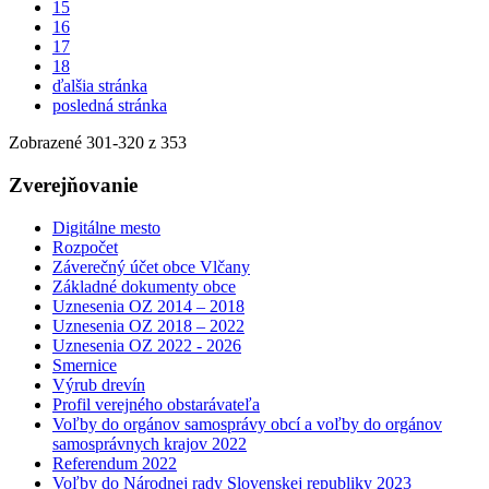
15
16
17
18
ďalšia stránka
posledná stránka
Zobrazené
301
-
320
z 353
Zverejňovanie
Digitálne mesto
Rozpočet
Záverečný účet obce Vlčany
Základné dokumenty obce
Uznesenia OZ 2014 – 2018
Uznesenia OZ 2018 – 2022
Uznesenia OZ 2022 - 2026
Smernice
Výrub drevín
Profil verejného obstarávateľa
Voľby do orgánov samosprávy obcí a voľby do orgánov
samosprávnych krajov 2022
Referendum 2022
Voľby do Národnej rady Slovenskej republiky 2023