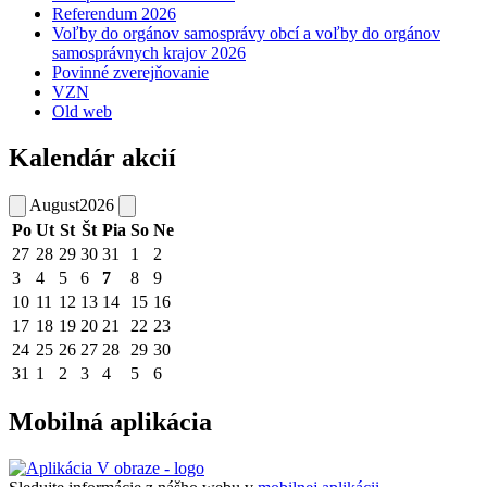
Referendum 2026
Voľby do orgánov samosprávy obcí a voľby do orgánov
samosprávnych krajov 2026
Povinné zverejňovanie
VZN
Old web
Kalendár akcií
August
2026
Po
Ut
St
Št
Pia
So
Ne
27
28
29
30
31
1
2
3
4
5
6
7
8
9
10
11
12
13
14
15
16
17
18
19
20
21
22
23
24
25
26
27
28
29
30
31
1
2
3
4
5
6
Mobilná aplikácia