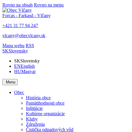
Rovno na obsah
Rovno na menu
Forcas - Farkasd - Vlčany
+421 31 77 94 247
vlcany@obecvlcany.sk
Mapa webu
RSS
SK
Slovensky
SK
Slovensky
EN
English
HU
Magyar
Menu
Obec
História obce
Pamätihodnosti obce
Inštitúcie
Kultúrne organizácie
Kluby
Združenia
Čistička odpadových vôd