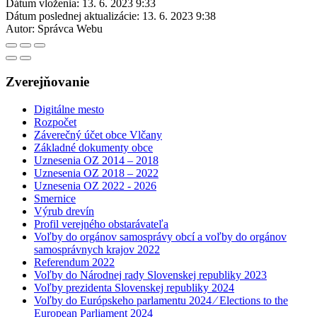
Dátum vloženia:
13. 6. 2023 9:33
Dátum poslednej aktualizácie:
13. 6. 2023 9:38
Autor:
Správca Webu
Zverejňovanie
Digitálne mesto
Rozpočet
Záverečný účet obce Vlčany
Základné dokumenty obce
Uznesenia OZ 2014 – 2018
Uznesenia OZ 2018 – 2022
Uznesenia OZ 2022 - 2026
Smernice
Výrub drevín
Profil verejného obstarávateľa
Voľby do orgánov samosprávy obcí a voľby do orgánov
samosprávnych krajov 2022
Referendum 2022
Voľby do Národnej rady Slovenskej republiky 2023
Voľby prezidenta Slovenskej republiky 2024
Voľby do Európskeho parlamentu 2024 ⁄ Elections to the
European Parliament 2024