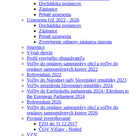
Dochádzka poslancov
Zápisnice
Prijaté uznesenia
Uznesenia OZ 2022 - 2026
Dochádzka poslancov
Zápisnice
Prijaté uznesenia
Zverejnenie odmeny zástupcu starostu
Smernice
Výrub drevín
Profil verejného obstarávateľa
Voľby do orgánov samosprávy obcí a voľby do
orgánov samosprávnych krajov 2022
Referendum 2022
Voľby do Národnej rady Slovenskej republiky 2023
Voľby prezidenta Slovenskej republiky 2024
Voľby do Európskeho parlamentu 2024 ⁄ Elections to
the European Parliament 2024
Referendum 2026
Voľby do orgánov samosprávy obcí a voľby do
orgánov samosprávnych krajov 2026
Povinné zverejňovanie
FZO do 31.12.2017
ČOV Vlčany - Neded
VZN