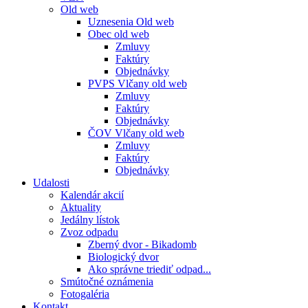
Old web
Uznesenia Old web
Obec old web
Zmluvy
Faktúry
Objednávky
PVPS Vlčany old web
Zmluvy
Faktúry
Objednávky
ČOV Vlčany old web
Zmluvy
Faktúry
Objednávky
Udalosti
Kalendár akcií
Aktuality
Jedálny lístok
Zvoz odpadu
Zberný dvor - Bikadomb
Biologický dvor
Ako správne triediť odpad...
Smútočné oznámenia
Fotogaléria
Kontakt