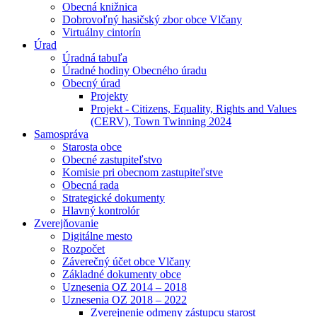
Obecná knižnica
Dobrovoľný hasičský zbor obce Vlčany
Virtuálny cintorín
Úrad
Úradná tabuľa
Úradné hodiny Obecného úradu
Obecný úrad
Projekty
Projekt - Citizens, Equality, Rights and Values
(CERV), Town Twinning 2024
Samospráva
Starosta obce
Obecné zastupiteľstvo
Komisie pri obecnom zastupiteľstve
Obecná rada
Strategické dokumenty
Hlavný kontrolór
Zverejňovanie
Digitálne mesto
Rozpočet
Záverečný účet obce Vlčany
Základné dokumenty obce
Uznesenia OZ 2014 – 2018
Uznesenia OZ 2018 – 2022
Zverejnenie odmeny zástupcu starost