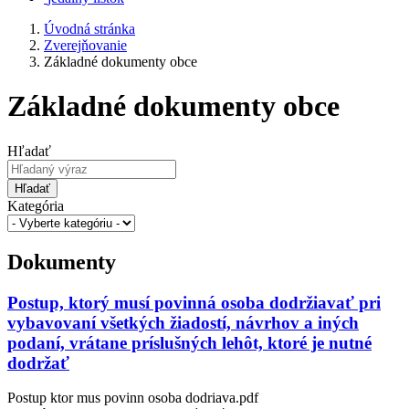
Úvodná stránka
Zverejňovanie
Základné dokumenty obce
Základné dokumenty obce
Hľadať
Hľadať
Kategória
Dokumenty
Postup, ktorý musí povinná osoba dodržiavať pri
vybavovaní všetkých žiadostí, návrhov a iných
podaní, vrátane príslušných lehôt, ktoré je nutné
dodržať
Postup ktor mus povinn osoba dodriava.pdf