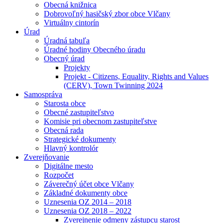
Obecná knižnica
Dobrovoľný hasičský zbor obce Vlčany
Virtuálny cintorín
Úrad
Úradná tabuľa
Úradné hodiny Obecného úradu
Obecný úrad
Projekty
Projekt - Citizens, Equality, Rights and Values
(CERV), Town Twinning 2024
Samospráva
Starosta obce
Obecné zastupiteľstvo
Komisie pri obecnom zastupiteľstve
Obecná rada
Strategické dokumenty
Hlavný kontrolór
Zverejňovanie
Digitálne mesto
Rozpočet
Záverečný účet obce Vlčany
Základné dokumenty obce
Uznesenia OZ 2014 – 2018
Uznesenia OZ 2018 – 2022
Zverejnenie odmeny zástupcu starost