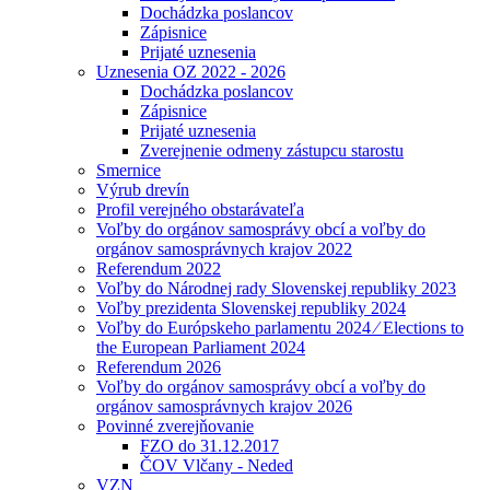
Dochádzka poslancov
Zápisnice
Prijaté uznesenia
Uznesenia OZ 2022 - 2026
Dochádzka poslancov
Zápisnice
Prijaté uznesenia
Zverejnenie odmeny zástupcu starostu
Smernice
Výrub drevín
Profil verejného obstarávateľa
Voľby do orgánov samosprávy obcí a voľby do
orgánov samosprávnych krajov 2022
Referendum 2022
Voľby do Národnej rady Slovenskej republiky 2023
Voľby prezidenta Slovenskej republiky 2024
Voľby do Európskeho parlamentu 2024 ⁄ Elections to
the European Parliament 2024
Referendum 2026
Voľby do orgánov samosprávy obcí a voľby do
orgánov samosprávnych krajov 2026
Povinné zverejňovanie
FZO do 31.12.2017
ČOV Vlčany - Neded
VZN