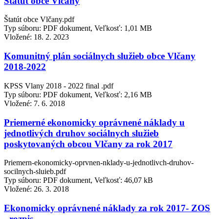
Štatút obce Vlčany
Štatút obce Vlčany.pdf
Typ súboru: PDF dokument, Veľkosť: 1,01 MB
Vložené:
18. 2. 2023
Komunitný plán sociálnych služieb obce Vlčany
2018-2022
KPSS Vlany 2018 - 2022 final .pdf
Typ súboru: PDF dokument, Veľkosť: 2,16 MB
Vložené:
7. 6. 2018
Priemerné ekonomicky oprávnené náklady u
jednotlivých druhov sociálnych služieb
poskytovaných obcou Vlčany za rok 2017
Priemern-ekonomicky-oprvnen-nklady-u-jednotlivch-druhov-
socilnych-sluieb.pdf
Typ súboru: PDF dokument, Veľkosť: 46,07 kB
Vložené:
26. 3. 2018
Ekonomicky oprávnené náklady za rok 2017- ZOS
- rozpis