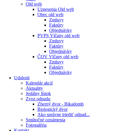
Old web
Uznesenia Old web
Obec old web
Zmluvy
Faktúry
Objednávky
PVPS Vlčany old web
Zmluvy
Faktúry
Objednávky
ČOV Vlčany old web
Zmluvy
Faktúry
Objednávky
Udalosti
Kalendár akcií
Aktuality
Jedálny lístok
Zvoz odpadu
Zberný dvor - Bikadomb
Biologický dvor
Ako správne triediť odpad...
Smútočné oznámenia
Fotogaléria
Kontakt