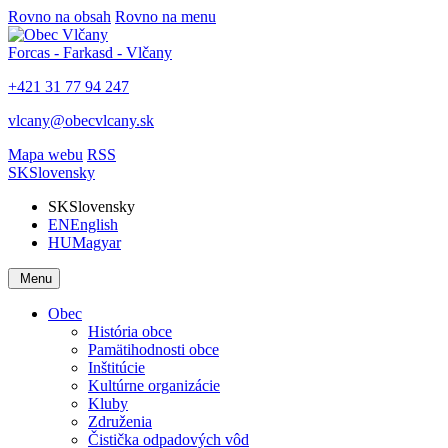
Rovno na obsah
Rovno na menu
Forcas - Farkasd - Vlčany
+421 31 77 94 247
vlcany@obecvlcany.sk
Mapa webu
RSS
SK
Slovensky
SK
Slovensky
EN
English
HU
Magyar
Menu
Obec
História obce
Pamätihodnosti obce
Inštitúcie
Kultúrne organizácie
Kluby
Združenia
Čistička odpadových vôd