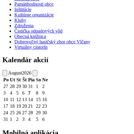
Pamätihodnosti obce
Inštitúcie
Kultúrne organizácie
Kluby
Združenia
Čistička odpadových vôd
Obecná knižnica
Dobrovoľný hasičský zbor obce Vlčany
Virtuálny cintorín
Kalendár akcií
August
2026
Po
Ut
St
Št
Pia
So
Ne
27
28
29
30
31
1
2
3
4
5
6
7
8
9
10
11
12
13
14
15
16
17
18
19
20
21
22
23
24
25
26
27
28
29
30
31
1
2
3
4
5
6
Mobilná aplikácia