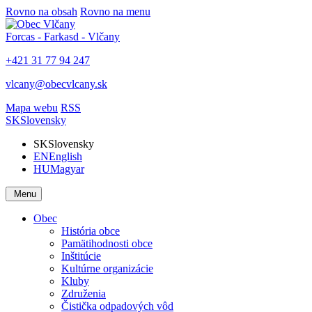
Rovno na obsah
Rovno na menu
Forcas - Farkasd - Vlčany
+421 31 77 94 247
vlcany@obecvlcany.sk
Mapa webu
RSS
SK
Slovensky
SK
Slovensky
EN
English
HU
Magyar
Menu
Obec
História obce
Pamätihodnosti obce
Inštitúcie
Kultúrne organizácie
Kluby
Združenia
Čistička odpadových vôd