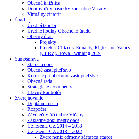
Obecná knižnica
Dobrovoľný hasičský zbor obce Vlčany
Virtuálny cintorín
Úrad
Úradná tabuľa
Úradné hodiny Obecného úradu
Obecný úrad
Projekty
Projekt - Citizens, Equality, Rights and Values
(CERV), Town Twinning 2024
Samospráva
Starosta obce
Obecné zastupiteľstvo
Komisie pri obecnom zastupiteľstve
Obecná rada
Strategické dokumenty
Hlavný kontrolór
Zverejňovanie
Digitálne mesto
Rozpočet
Záverečný účet obce Vlčany
Základné dokumenty obce
Uznesenia OZ 2014 – 2018
Uznesenia OZ 2018 – 2022
Zverejnenie odmeny zástupcu starost