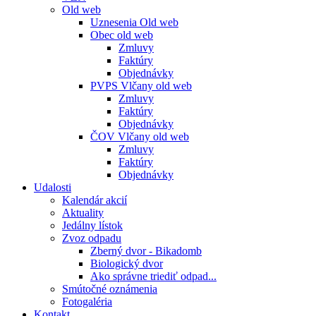
Old web
Uznesenia Old web
Obec old web
Zmluvy
Faktúry
Objednávky
PVPS Vlčany old web
Zmluvy
Faktúry
Objednávky
ČOV Vlčany old web
Zmluvy
Faktúry
Objednávky
Udalosti
Kalendár akcií
Aktuality
Jedálny lístok
Zvoz odpadu
Zberný dvor - Bikadomb
Biologický dvor
Ako správne triediť odpad...
Smútočné oznámenia
Fotogaléria
Kontakt