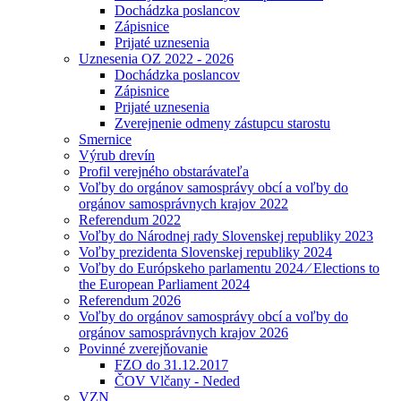
Dochádzka poslancov
Zápisnice
Prijaté uznesenia
Uznesenia OZ 2022 - 2026
Dochádzka poslancov
Zápisnice
Prijaté uznesenia
Zverejnenie odmeny zástupcu starostu
Smernice
Výrub drevín
Profil verejného obstarávateľa
Voľby do orgánov samosprávy obcí a voľby do
orgánov samosprávnych krajov 2022
Referendum 2022
Voľby do Národnej rady Slovenskej republiky 2023
Voľby prezidenta Slovenskej republiky 2024
Voľby do Európskeho parlamentu 2024 ⁄ Elections to
the European Parliament 2024
Referendum 2026
Voľby do orgánov samosprávy obcí a voľby do
orgánov samosprávnych krajov 2026
Povinné zverejňovanie
FZO do 31.12.2017
ČOV Vlčany - Neded
VZN