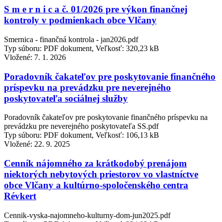
S m e r n i c a č. 01/2026 pre výkon finančnej
kontroly v podmienkach obce Vlčany
Smernica - finančná kontrola - jan2026.pdf
Typ súboru: PDF dokument, Veľkosť: 320,23 kB
Vložené:
7. 1. 2026
Poradovník čakateľov pre poskytovanie finančného
príspevku na prevádzku pre neverejného
poskytovateľa sociálnej služby
Poradovník čakateľov pre poskytovanie finančného príspevku na
prevádzku pre neverejného poskytovateľa SS.pdf
Typ súboru: PDF dokument, Veľkosť: 106,13 kB
Vložené:
22. 9. 2025
Cenník nájomného za krátkodobý prenájom
niektorých nebytových priestorov vo vlastníctve
obce Vlčany a kultúrno-spoločenského centra
Révkert
Cennik-vyska-najomneho-kulturny-dom-jun2025.pdf