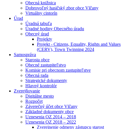
Obecná knižnica
Dobrovoľný hasičský zbor obce Vlčany
Virtuálny cintorín
Úrad
Úradná tabuľa
Úradné hodiny Obecného úradu
Obecný úrad
Projekty
Projekt - Citizens, Equality, Rights and Values
(CERV), Town Twinning 2024
Samospráva
Starosta obce
Obecné zastupiteľstvo
Komisie pri obecnom zastupiteľstve
Obecná rada
Strategické dokumenty
Hlavný kontrolór
Zverejňovanie
Digitálne mesto
Rozpočet
Záverečný účet obce Vlčany
Základné dokumenty obce
Uznesenia OZ 2014 – 2018
Uznesenia OZ 2018 – 2022
Zverejnenie odmeny zástupcu starost