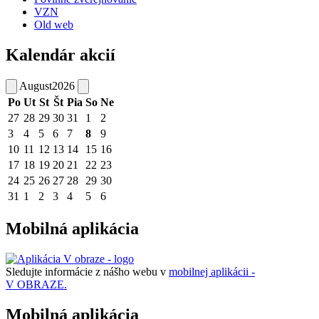
VZN
Old web
Kalendár akcií
August
2026
Po
Ut
St
Št
Pia
So
Ne
27
28
29
30
31
1
2
3
4
5
6
7
8
9
10
11
12
13
14
15
16
17
18
19
20
21
22
23
24
25
26
27
28
29
30
31
1
2
3
4
5
6
Mobilná aplikácia
Sledujte informácie z nášho webu v
mobilnej aplikácii -
V OBRAZE.
Mobilná aplikácia