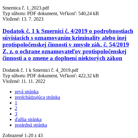
Smernica č. 1_2023.pdf
Typ súboru: PDF dokument, Veľkosť: 540,24 kB
Vložené:
13. 7. 2023
Dodatok č. 1 k Smernici č. 4/2019 o podrobnostiach
súvisiacich s oznamovaním kriminality alebo inej
protispoločenskej činnosti v zmysle zák. č. 54/2019
Z. z. o ochrane oznamovateľov protispoločenskej
činnosti a o zmene a doplnení niektorých zákon
Dodatok č. 1 k Smernici č. 4_2019.pdf
Typ súboru: PDF dokument, Veľkosť: 422,32 kB
Vložené:
11. 11. 2022
prvá stránka
predchádzajúca stránka
1
2
3
ďalšia stránka
posledná stránka
Zobrazené
1
-
20
z 43