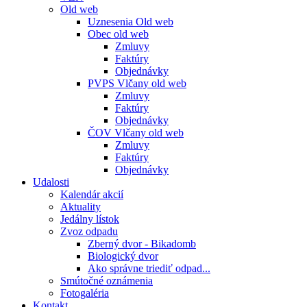
Old web
Uznesenia Old web
Obec old web
Zmluvy
Faktúry
Objednávky
PVPS Vlčany old web
Zmluvy
Faktúry
Objednávky
ČOV Vlčany old web
Zmluvy
Faktúry
Objednávky
Udalosti
Kalendár akcií
Aktuality
Jedálny lístok
Zvoz odpadu
Zberný dvor - Bikadomb
Biologický dvor
Ako správne triediť odpad...
Smútočné oznámenia
Fotogaléria
Kontakt