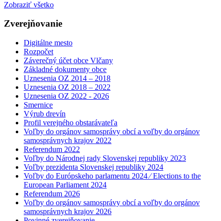
Zobraziť všetko
Zverejňovanie
Digitálne mesto
Rozpočet
Záverečný účet obce Vlčany
Základné dokumenty obce
Uznesenia OZ 2014 – 2018
Uznesenia OZ 2018 – 2022
Uznesenia OZ 2022 - 2026
Smernice
Výrub drevín
Profil verejného obstarávateľa
Voľby do orgánov samosprávy obcí a voľby do orgánov
samosprávnych krajov 2022
Referendum 2022
Voľby do Národnej rady Slovenskej republiky 2023
Voľby prezidenta Slovenskej republiky 2024
Voľby do Európskeho parlamentu 2024 ⁄ Elections to the
European Parliament 2024
Referendum 2026
Voľby do orgánov samosprávy obcí a voľby do orgánov
samosprávnych krajov 2026
Povinné zverejňovanie