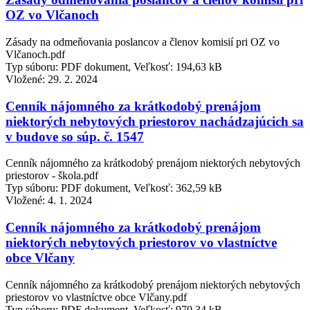
OZ vo Vlčanoch
Zásady na odmeňovania poslancov a členov komisií pri OZ vo
Vlčanoch.pdf
Typ súboru: PDF dokument, Veľkosť: 194,63 kB
Vložené:
29. 2. 2024
Cenník nájomného za krátkodobý prenájom
niektorých nebytových priestorov nachádzajúcich sa
v budove so súp. č. 1547
Cenník nájomného za krátkodobý prenájom niektorých nebytových
priestorov - škola.pdf
Typ súboru: PDF dokument, Veľkosť: 362,59 kB
Vložené:
4. 1. 2024
Cenník nájomného za krátkodobý prenájom
niektorých nebytových priestorov vo vlastníctve
obce Vlčany
Cenník nájomného za krátkodobý prenájom niektorých nebytových
priestorov vo vlastníctve obce Vlčany.pdf
Typ súboru: PDF dokument, Veľkosť: 970,34 kB