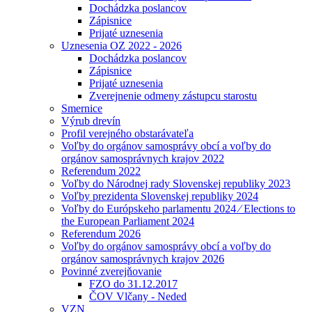
Dochádzka poslancov
Zápisnice
Prijaté uznesenia
Uznesenia OZ 2022 - 2026
Dochádzka poslancov
Zápisnice
Prijaté uznesenia
Zverejnenie odmeny zástupcu starostu
Smernice
Výrub drevín
Profil verejného obstarávateľa
Voľby do orgánov samosprávy obcí a voľby do
orgánov samosprávnych krajov 2022
Referendum 2022
Voľby do Národnej rady Slovenskej republiky 2023
Voľby prezidenta Slovenskej republiky 2024
Voľby do Európskeho parlamentu 2024 ⁄ Elections to
the European Parliament 2024
Referendum 2026
Voľby do orgánov samosprávy obcí a voľby do
orgánov samosprávnych krajov 2026
Povinné zverejňovanie
FZO do 31.12.2017
ČOV Vlčany - Neded
VZN