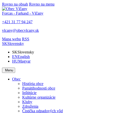
Rovno na obsah
Rovno na menu
Forcas - Farkasd - Vlčany
+421 31 77 94 247
vlcany@obecvlcany.sk
Mapa webu
RSS
SK
Slovensky
SK
Slovensky
EN
English
HU
Magyar
Menu
Obec
História obce
Pamätihodnosti obce
Inštitúcie
Kultúrne organizácie
Kluby
Združenia
Čistička odpadových vôd