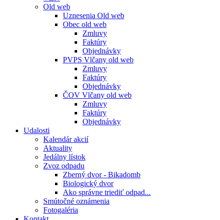
Old web
Uznesenia Old web
Obec old web
Zmluvy
Faktúry
Objednávky
PVPS Vlčany old web
Zmluvy
Faktúry
Objednávky
ČOV Vlčany old web
Zmluvy
Faktúry
Objednávky
Udalosti
Kalendár akcií
Aktuality
Jedálny lístok
Zvoz odpadu
Zberný dvor - Bikadomb
Biologický dvor
Ako správne triediť odpad...
Smútočné oznámenia
Fotogaléria
Kontakt