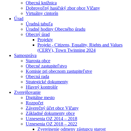
Obecná knižnica
Dobrovoľný hasičský zbor obce Vlčany
Virtuálny cintorín
Úrad
Úradná tabuľa
Úradné hodiny Obecného úradu
Obecný úrad
Projekty
Projekt - Citizens, Equality, Rights and Values
(CERV), Town Twinning 2024
Samospráva
Starosta obce
Obecné zastupiteľstvo
Komisie pri obecnom zastupiteľstve
Obecná rada
Strategické dokumenty
Hlavný kontrolór
Zverejňovanie
Digitálne mesto
Rozpočet
Záverečný účet obce Vlčany
Základné dokumenty obce
Uznesenia OZ 2014 – 2018
Uznesenia OZ 2018 – 2022
Zverejnenie odmeny zástupcu starost