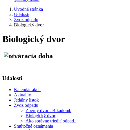
Úvodná stránka
Udalosti
Zvoz odpadu
Biologický dvor
Biologický dvor
Udalosti
Kalendár akcií
Aktuality
Jedálny lístok
Zvoz odpadu
Zberný dvor - Bikadomb
Biologický dvor
Ako správne triediť odpad...
Smútočné oznámenia