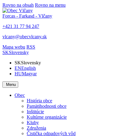
Rovno na obsah
Rovno na menu
Forcas - Farkasd - Vlčany
+421 31 77 94 247
vlcany@obecvlcany.sk
Mapa webu
RSS
SK
Slovensky
SK
Slovensky
EN
English
HU
Magyar
Menu
Obec
História obce
Pamätihodnosti obce
Inštitúcie
Kultúrne organizácie
Kluby
Združenia
Čistička odpadových vôd