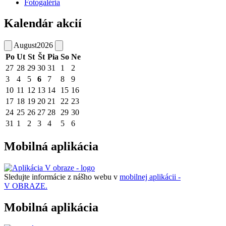
Fotogaléria
Kalendár akcií
August
2026
Po
Ut
St
Št
Pia
So
Ne
27
28
29
30
31
1
2
3
4
5
6
7
8
9
10
11
12
13
14
15
16
17
18
19
20
21
22
23
24
25
26
27
28
29
30
31
1
2
3
4
5
6
Mobilná aplikácia
Sledujte informácie z nášho webu v
mobilnej aplikácii -
V OBRAZE.
Mobilná aplikácia