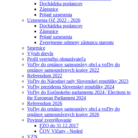
Dochádzka poslancov
Zápisnice
Prijaté uznesenia
Uznesenia OZ 2022 - 2026
Dochádzka poslancov
Zápisnice
Prijaté uznesenia
Zverejnenie odmeny zástupcu starostu
Smernice
Výrub drevín
Profil verejného obstarávateľa
Voľby do orgánov samosprávy obcí a voľby do
orgánov samosprávnych krajov 2022
Referendum 2022
Voľby do Národnej rady Slovenskej republiky 2023
Voľby prezidenta Slovenskej republiky 2024
Voľby do Európskeho parlamentu 2024 ⁄ Elections to
the European Parliament 2024
Referendum 2026
Voľby do orgánov samosprávy obcí a voľby do
orgánov samosprávnych krajov 2026
Povinné zverejňovanie
FZO do 31.12.2017
ČOV Vlčany - Neded
VZN