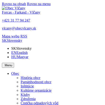
Rovno na obsah
Rovno na menu
Forcas - Farkasd - Vlčany
+421 31 77 94 247
vlcany@obecvlcany.sk
Mapa webu
RSS
SK
Slovensky
SK
Slovensky
EN
English
HU
Magyar
Menu
Obec
História obce
Pamätihodnosti obce
Inštitúcie
Kultúrne organizácie
Kluby
Združenia
Čistička odpadových vôd