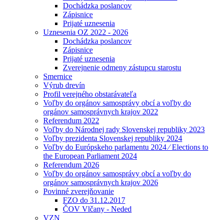
Dochádzka poslancov
Zápisnice
Prijaté uznesenia
Uznesenia OZ 2022 - 2026
Dochádzka poslancov
Zápisnice
Prijaté uznesenia
Zverejnenie odmeny zástupcu starostu
Smernice
Výrub drevín
Profil verejného obstarávateľa
Voľby do orgánov samosprávy obcí a voľby do
orgánov samosprávnych krajov 2022
Referendum 2022
Voľby do Národnej rady Slovenskej republiky 2023
Voľby prezidenta Slovenskej republiky 2024
Voľby do Európskeho parlamentu 2024 ⁄ Elections to
the European Parliament 2024
Referendum 2026
Voľby do orgánov samosprávy obcí a voľby do
orgánov samosprávnych krajov 2026
Povinné zverejňovanie
FZO do 31.12.2017
ČOV Vlčany - Neded
VZN