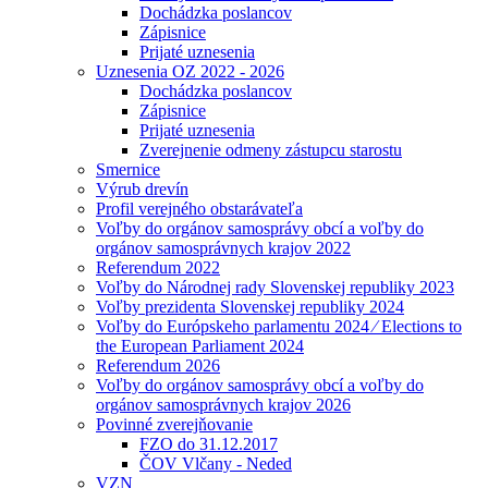
Dochádzka poslancov
Zápisnice
Prijaté uznesenia
Uznesenia OZ 2022 - 2026
Dochádzka poslancov
Zápisnice
Prijaté uznesenia
Zverejnenie odmeny zástupcu starostu
Smernice
Výrub drevín
Profil verejného obstarávateľa
Voľby do orgánov samosprávy obcí a voľby do
orgánov samosprávnych krajov 2022
Referendum 2022
Voľby do Národnej rady Slovenskej republiky 2023
Voľby prezidenta Slovenskej republiky 2024
Voľby do Európskeho parlamentu 2024 ⁄ Elections to
the European Parliament 2024
Referendum 2026
Voľby do orgánov samosprávy obcí a voľby do
orgánov samosprávnych krajov 2026
Povinné zverejňovanie
FZO do 31.12.2017
ČOV Vlčany - Neded
VZN