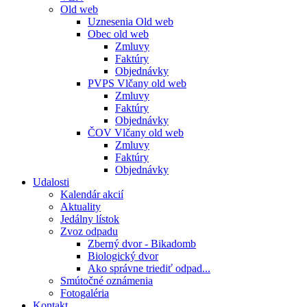
Old web
Uznesenia Old web
Obec old web
Zmluvy
Faktúry
Objednávky
PVPS Vlčany old web
Zmluvy
Faktúry
Objednávky
ČOV Vlčany old web
Zmluvy
Faktúry
Objednávky
Udalosti
Kalendár akcií
Aktuality
Jedálny lístok
Zvoz odpadu
Zberný dvor - Bikadomb
Biologický dvor
Ako správne triediť odpad...
Smútočné oznámenia
Fotogaléria
Kontakt