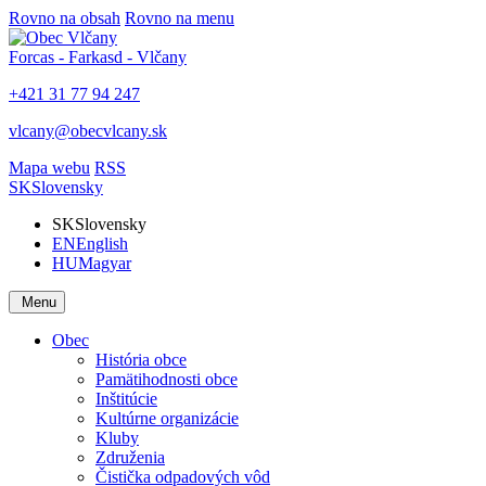
Rovno na obsah
Rovno na menu
Forcas - Farkasd - Vlčany
+421 31 77 94 247
vlcany@obecvlcany.sk
Mapa webu
RSS
SK
Slovensky
SK
Slovensky
EN
English
HU
Magyar
Menu
Obec
História obce
Pamätihodnosti obce
Inštitúcie
Kultúrne organizácie
Kluby
Združenia
Čistička odpadových vôd