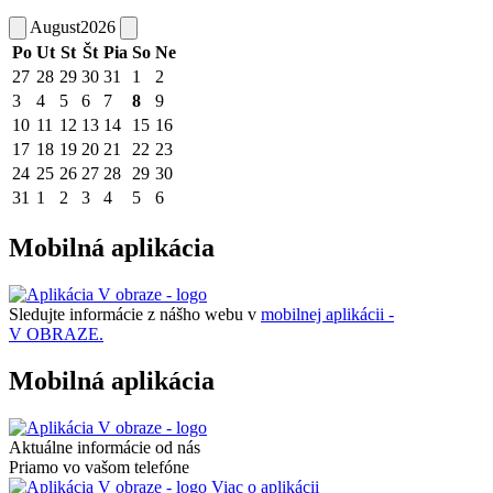
August
2026
Po
Ut
St
Št
Pia
So
Ne
27
28
29
30
31
1
2
3
4
5
6
7
8
9
10
11
12
13
14
15
16
17
18
19
20
21
22
23
24
25
26
27
28
29
30
31
1
2
3
4
5
6
Mobilná aplikácia
Sledujte informácie z nášho webu v
mobilnej aplikácii -
V OBRAZE.
Mobilná aplikácia
Aktuálne informácie od nás
Priamo vo vašom telefóne
Viac o aplikácii