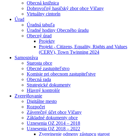
Obecná knižnica
Dobrovoľný hasičský zbor obce Vlčany
Virtuálny cintorín
Úrad
Úradná tabuľa
Úradné hodiny Obecného úradu
Obecný úrad
Projekty
Projekt - Citizens, Equality, Rights and Values
(CERV), Town Twinning 2024
Samospráva
Starosta obce
Obecné zastupiteľstvo
Komisie pri obecnom zastupiteľstve
Obecná rada
Strategické dokumenty
Hlavný kontrolór
Zverejňovanie
Digitálne mesto
Rozpočet
Záverečný účet obce Vlčany
Základné dokumenty obce
Uznesenia OZ 2014 – 2018
Uznesenia OZ 2018 – 2022
Zverejnenie odmeny zástupcu starost