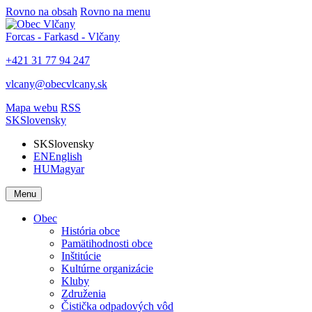
Rovno na obsah
Rovno na menu
Forcas - Farkasd - Vlčany
+421 31 77 94 247
vlcany@obecvlcany.sk
Mapa webu
RSS
SK
Slovensky
SK
Slovensky
EN
English
HU
Magyar
Menu
Obec
História obce
Pamätihodnosti obce
Inštitúcie
Kultúrne organizácie
Kluby
Združenia
Čistička odpadových vôd