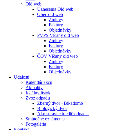
Old web
Uznesenia Old web
Obec old web
Zmluvy
Faktúry
Objednávky
PVPS Vlčany old web
Zmluvy
Faktúry
Objednávky
ČOV Vlčany old web
Zmluvy
Faktúry
Objednávky
Udalosti
Kalendár akcií
Aktuality
Jedálny lístok
Zvoz odpadu
Zberný dvor - Bikadomb
Biologický dvor
Ako správne triediť odpad...
Smútočné oznámenia
Fotogaléria
Kontakt