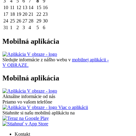
3
4
5
6
7
8
9
10
11
12
13
14
15
16
17
18
19
20
21
22
23
24
25
26
27
28
29
30
31
1
2
3
4
5
6
Mobilná aplikácia
Sledujte informácie z nášho webu v
mobilnej aplikácii -
V OBRAZE.
Mobilná aplikácia
Aktuálne informácie od nás
Priamo vo vašom telefóne
Viac o aplikácii
Stiahnite si našu mobilnú aplikáciu na
Kontakt