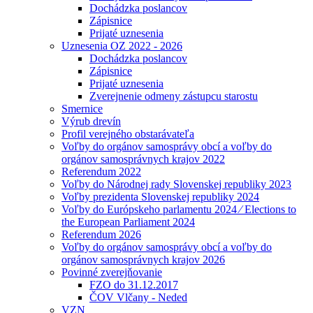
Dochádzka poslancov
Zápisnice
Prijaté uznesenia
Uznesenia OZ 2022 - 2026
Dochádzka poslancov
Zápisnice
Prijaté uznesenia
Zverejnenie odmeny zástupcu starostu
Smernice
Výrub drevín
Profil verejného obstarávateľa
Voľby do orgánov samosprávy obcí a voľby do
orgánov samosprávnych krajov 2022
Referendum 2022
Voľby do Národnej rady Slovenskej republiky 2023
Voľby prezidenta Slovenskej republiky 2024
Voľby do Európskeho parlamentu 2024 ⁄ Elections to
the European Parliament 2024
Referendum 2026
Voľby do orgánov samosprávy obcí a voľby do
orgánov samosprávnych krajov 2026
Povinné zverejňovanie
FZO do 31.12.2017
ČOV Vlčany - Neded
VZN