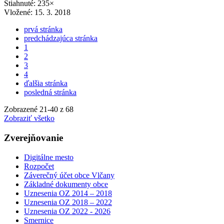
Stiahnuté: 235×
Vložené:
15. 3. 2018
prvá stránka
predchádzajúca stránka
1
2
3
4
ďalšia stránka
posledná stránka
Zobrazené
21
-
40
z 68
Zobraziť všetko
Zverejňovanie
Digitálne mesto
Rozpočet
Záverečný účet obce Vlčany
Základné dokumenty obce
Uznesenia OZ 2014 – 2018
Uznesenia OZ 2018 – 2022
Uznesenia OZ 2022 - 2026
Smernice