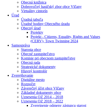
Obecná knižnica
Dobrovoľný hasičský zbor obce Vlčany
Virtuálny cintorín
Úrad
Úradná tabuľa
Úradné hodiny Obecného úradu
Obecný úrad
Projekty
Projekt - Citizens, Equality, Rights and Values
(CERV), Town Twinning 2024
Samospráva
Starosta obce
Obecné zastupiteľstvo
Komisie pri obecnom zastupiteľstve
Obecná rada
Strategické dokumenty
Hlavný kontrolór
Zverejňovanie
Digitálne mesto
Rozpočet
Záverečný účet obce Vlčany
Základné dokumenty obce
Uznesenia OZ 2014 – 2018
Uznesenia OZ 2018 – 2022
Zverejnenie odmeny zástupcu starost