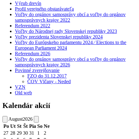
Výrub drevín
Profil verejného obstarávateľa
Voľby do orgánov samosprávy obcí a voľby do orgánov
samosprávnych krajov 2022
Referendum 2022
Voľby do Národnej rady Slovenskej republiky 2023
Voľby prezidenta Slovenskej republiky 2024
Voľby do Európskeho parlamentu 2024 ⁄ Elections to the
European Parliament 2024
Referendum 2026
Voľby do orgánov samosprávy obcí a voľby do orgánov
samosprávnych krajov 2026
Povinné zverejňovanie
FZO do 31.12.2017
ČOV Vlčany - Neded
VZN
Old web
Kalendár akcií
August
2026
Po
Ut
St
Št
Pia
So
Ne
27
28
29
30
31
1
2