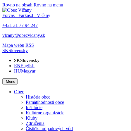
Rovno na obsah
Rovno na menu
Forcas - Farkasd - Vlčany
+421 31 77 94 247
vlcany@obecvlcany.sk
Mapa webu
RSS
SK
Slovensky
SK
Slovensky
EN
English
HU
Magyar
Menu
Obec
História obce
Pamätihodnosti obce
Inštitúcie
Kultúrne organizácie
Kluby
Združenia
Čistička odpadových vôd