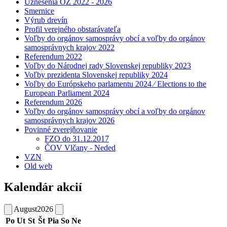
Uznesenia OZ 2022 - 2026
Smernice
Výrub drevín
Profil verejného obstarávateľa
Voľby do orgánov samosprávy obcí a voľby do orgánov
samosprávnych krajov 2022
Referendum 2022
Voľby do Národnej rady Slovenskej republiky 2023
Voľby prezidenta Slovenskej republiky 2024
Voľby do Európskeho parlamentu 2024 ⁄ Elections to the
European Parliament 2024
Referendum 2026
Voľby do orgánov samosprávy obcí a voľby do orgánov
samosprávnych krajov 2026
Povinné zverejňovanie
FZO do 31.12.2017
ČOV Vlčany - Neded
VZN
Old web
Kalendár akcií
August
2026
Po
Ut
St
Št
Pia
So
Ne