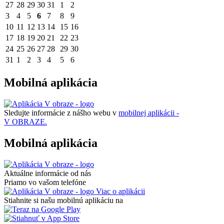
27
28
29
30
31
1
2
3
4
5
6
7
8
9
10
11
12
13
14
15
16
17
18
19
20
21
22
23
24
25
26
27
28
29
30
31
1
2
3
4
5
6
Mobilná aplikácia
Sledujte informácie z nášho webu v
mobilnej aplikácii -
V OBRAZE.
Mobilná aplikácia
Aktuálne informácie od nás
Priamo vo vašom telefóne
Viac o aplikácii
Stiahnite si našu mobilnú aplikáciu na