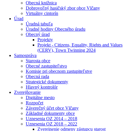
Obecná knižnica
Dobrovoľný hasičský zbor obce Vlčany
Virtuálny cintorín
Úrad
Úradná tabuľa
Úradné hodiny Obecného úradu
Obecný úrad
Projekty
Projekt - Citizens, Equality, Rights and Values
(CERV), Town Twinning 2024
Samospráva
Starosta obce
Obecné zastupiteľstvo
Komisie pri obecnom zastupiteľstve
Obecná rada
Strategické dokumenty
Hlavný kontrolór
Zverejňovanie
Digitálne mesto
Rozpočet
Záverečný účet obce Vlčany
Základné dokumenty obce
Uznesenia OZ 2014 – 2018
Uznesenia OZ 2018 – 2022
Zverejnenie odmeny zástupcu starost