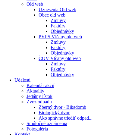
Old web
Uznesenia Old web
Obec old web
Zmluvy
Faktúry
Objednávky
PVPS Vlčany old web
Zmluvy
Faktúry
Objednávky
ČOV Vlčany old web
Zmluvy
Faktúry
Objednávky
Udalosti
Kalendár akcií
Aktuality
Jedálny lístok
Zvoz odpadu
Zberný dvor - Bikadomb
Biologický dvor
Ako správne triediť odpad...
Smútočné oznámenia
Fotogaléria
Kontakt