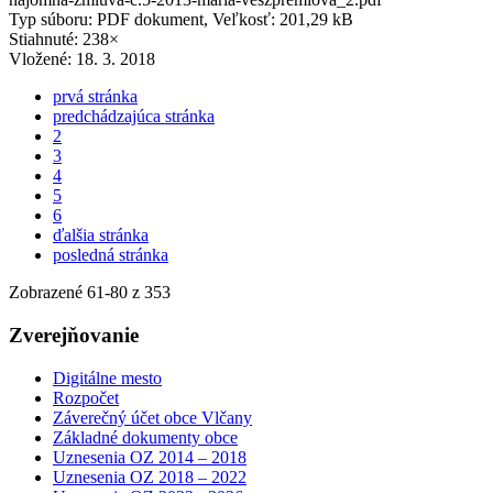
Typ súboru: PDF dokument, Veľkosť: 201,29 kB
Stiahnuté: 238×
Vložené:
18. 3. 2018
prvá stránka
predchádzajúca stránka
2
3
4
5
6
ďalšia stránka
posledná stránka
Zobrazené
61
-
80
z 353
Zverejňovanie
Digitálne mesto
Rozpočet
Záverečný účet obce Vlčany
Základné dokumenty obce
Uznesenia OZ 2014 – 2018
Uznesenia OZ 2018 – 2022