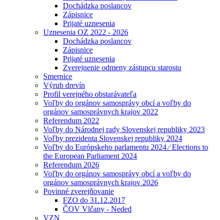
Dochádzka poslancov
Zápisnice
Prijaté uznesenia
Uznesenia OZ 2022 - 2026
Dochádzka poslancov
Zápisnice
Prijaté uznesenia
Zverejnenie odmeny zástupcu starostu
Smernice
Výrub drevín
Profil verejného obstarávateľa
Voľby do orgánov samosprávy obcí a voľby do
orgánov samosprávnych krajov 2022
Referendum 2022
Voľby do Národnej rady Slovenskej republiky 2023
Voľby prezidenta Slovenskej republiky 2024
Voľby do Európskeho parlamentu 2024 ⁄ Elections to
the European Parliament 2024
Referendum 2026
Voľby do orgánov samosprávy obcí a voľby do
orgánov samosprávnych krajov 2026
Povinné zverejňovanie
FZO do 31.12.2017
ČOV Vlčany - Neded
VZN