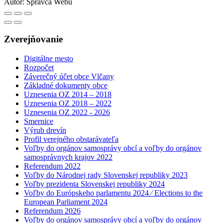
Autor:
Správca Webu
Zverejňovanie
Digitálne mesto
Rozpočet
Záverečný účet obce Vlčany
Základné dokumenty obce
Uznesenia OZ 2014 – 2018
Uznesenia OZ 2018 – 2022
Uznesenia OZ 2022 - 2026
Smernice
Výrub drevín
Profil verejného obstarávateľa
Voľby do orgánov samosprávy obcí a voľby do orgánov
samosprávnych krajov 2022
Referendum 2022
Voľby do Národnej rady Slovenskej republiky 2023
Voľby prezidenta Slovenskej republiky 2024
Voľby do Európskeho parlamentu 2024 ⁄ Elections to the
European Parliament 2024
Referendum 2026
Voľby do orgánov samosprávy obcí a voľby do orgánov