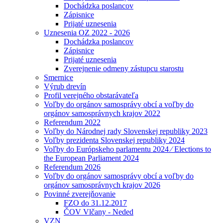
Dochádzka poslancov
Zápisnice
Prijaté uznesenia
Uznesenia OZ 2022 - 2026
Dochádzka poslancov
Zápisnice
Prijaté uznesenia
Zverejnenie odmeny zástupcu starostu
Smernice
Výrub drevín
Profil verejného obstarávateľa
Voľby do orgánov samosprávy obcí a voľby do
orgánov samosprávnych krajov 2022
Referendum 2022
Voľby do Národnej rady Slovenskej republiky 2023
Voľby prezidenta Slovenskej republiky 2024
Voľby do Európskeho parlamentu 2024 ⁄ Elections to
the European Parliament 2024
Referendum 2026
Voľby do orgánov samosprávy obcí a voľby do
orgánov samosprávnych krajov 2026
Povinné zverejňovanie
FZO do 31.12.2017
ČOV Vlčany - Neded
VZN