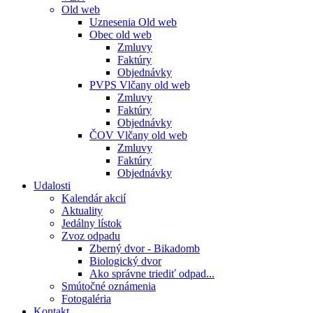
Old web
Uznesenia Old web
Obec old web
Zmluvy
Faktúry
Objednávky
PVPS Vlčany old web
Zmluvy
Faktúry
Objednávky
ČOV Vlčany old web
Zmluvy
Faktúry
Objednávky
Udalosti
Kalendár akcií
Aktuality
Jedálny lístok
Zvoz odpadu
Zberný dvor - Bikadomb
Biologický dvor
Ako správne triediť odpad...
Smútočné oznámenia
Fotogaléria
Kontakt