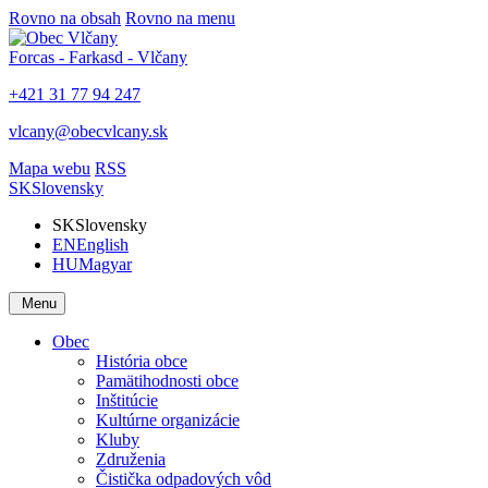
Rovno na obsah
Rovno na menu
Forcas - Farkasd - Vlčany
+421 31 77 94 247
vlcany@obecvlcany.sk
Mapa webu
RSS
SK
Slovensky
SK
Slovensky
EN
English
HU
Magyar
Menu
Obec
História obce
Pamätihodnosti obce
Inštitúcie
Kultúrne organizácie
Kluby
Združenia
Čistička odpadových vôd