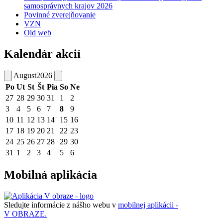
samosprávnych krajov 2026
Povinné zverejňovanie
VZN
Old web
Kalendár akcií
August
2026
Po
Ut
St
Št
Pia
So
Ne
27
28
29
30
31
1
2
3
4
5
6
7
8
9
10
11
12
13
14
15
16
17
18
19
20
21
22
23
24
25
26
27
28
29
30
31
1
2
3
4
5
6
Mobilná aplikácia
Sledujte informácie z nášho webu v
mobilnej aplikácii -
V OBRAZE.