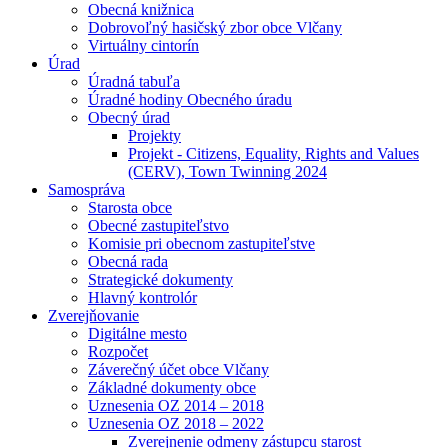
Obecná knižnica
Dobrovoľný hasičský zbor obce Vlčany
Virtuálny cintorín
Úrad
Úradná tabuľa
Úradné hodiny Obecného úradu
Obecný úrad
Projekty
Projekt - Citizens, Equality, Rights and Values
(CERV), Town Twinning 2024
Samospráva
Starosta obce
Obecné zastupiteľstvo
Komisie pri obecnom zastupiteľstve
Obecná rada
Strategické dokumenty
Hlavný kontrolór
Zverejňovanie
Digitálne mesto
Rozpočet
Záverečný účet obce Vlčany
Základné dokumenty obce
Uznesenia OZ 2014 – 2018
Uznesenia OZ 2018 – 2022
Zverejnenie odmeny zástupcu starost