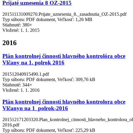
Prijaté uznesenia 8 OZ-2015
201511131009270.Prijate_uznesenia_8._zasadnutia_OZ-2015.pdf
Typ súboru: PDF dokument, Veľkosť: 1,26 MB
Stiahnuté: 380×
Vložené:
1. 1. 2015
2016
Plán kontrolnej činnosti hlavného kontrolóra obce
Vlčany na 1. polrok 2016
201512040915490.1.pdf
Typ súboru: PDF dokument, Veľkosť: 309,76 kB
Stiahnuté: 344×
Vložené:
1. 1. 2016
Plán kontrolnej činnosti hlavného kontrolora obce
Vlčanyn na 1_polrok-2016
201512171203320.Plan_kontrolnej_cinnosti_hlavneho_kontrolora_
2016.pdf
Typ súboru: PDF dokument, Veľkosť: 225,29 kB