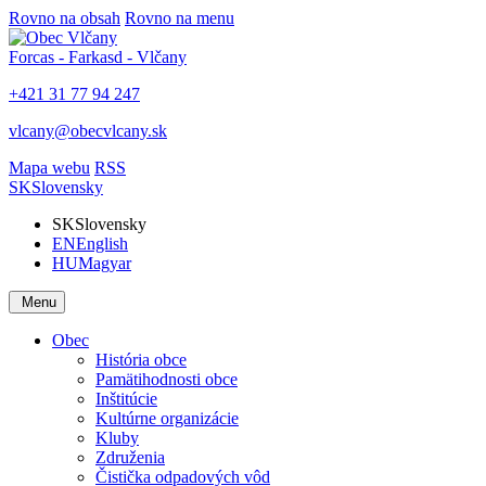
Rovno na obsah
Rovno na menu
Forcas - Farkasd - Vlčany
+421 31 77 94 247
vlcany@obecvlcany.sk
Mapa webu
RSS
SK
Slovensky
SK
Slovensky
EN
English
HU
Magyar
Menu
Obec
História obce
Pamätihodnosti obce
Inštitúcie
Kultúrne organizácie
Kluby
Združenia
Čistička odpadových vôd