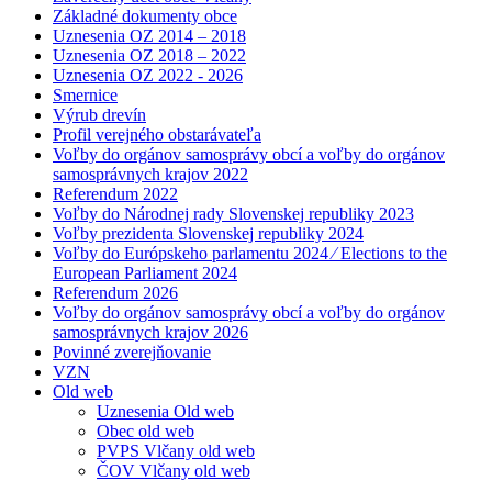
Základné dokumenty obce
Uznesenia OZ 2014 – 2018
Uznesenia OZ 2018 – 2022
Uznesenia OZ 2022 - 2026
Smernice
Výrub drevín
Profil verejného obstarávateľa
Voľby do orgánov samosprávy obcí a voľby do orgánov
samosprávnych krajov 2022
Referendum 2022
Voľby do Národnej rady Slovenskej republiky 2023
Voľby prezidenta Slovenskej republiky 2024
Voľby do Európskeho parlamentu 2024 ⁄ Elections to the
European Parliament 2024
Referendum 2026
Voľby do orgánov samosprávy obcí a voľby do orgánov
samosprávnych krajov 2026
Povinné zverejňovanie
VZN
Old web
Uznesenia Old web
Obec old web
PVPS Vlčany old web
ČOV Vlčany old web