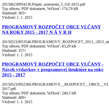
201506230954230.Prijate_uznesenia_5_OZ-2015.pdf
Typ súboru: PDF dokument, Veľkosť: 174,79 kB
Stiahnuté: 365×
Vložené:
1. 1. 2015
PROGRAMOVÝ ROZPOČET OBCE VLČANY
NA ROKY 2015 - 2017 N Á V R H
201505210953540.PROGRAMOVY_ROZPOCET_2013_-2015_tabl
Typ súboru: PDF dokument, Veľkosť: 83,29 kB
Stiahnuté: 357×
Vložené:
1. 1. 2015
PROGRAMOVÝ ROZPOČET OBCE VLČANY -
Návrh výdavkov v programovej štruktúre na roky
2015 - 2017
201505210952360.PROGRAMOVY__ROZPOCET__OBCE__VL
2017.pdf
Typ súboru: PDF dokument, Veľkosť: 240,5 kB
Stiahnuté: 400×
Vložené:
1. 1. 2015