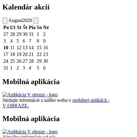
Kalendár akcií
August
2026
Po
Ut
St
Št
Pia
So
Ne
27
28
29
30
31
1
2
3
4
5
6
7
8
9
10
11
12
13
14
15
16
17
18
19
20
21
22
23
24
25
26
27
28
29
30
31
1
2
3
4
5
6
Mobilná aplikácia
Sledujte informácie z nášho webu v
mobilnej aplikácii -
V OBRAZE.
Mobilná aplikácia