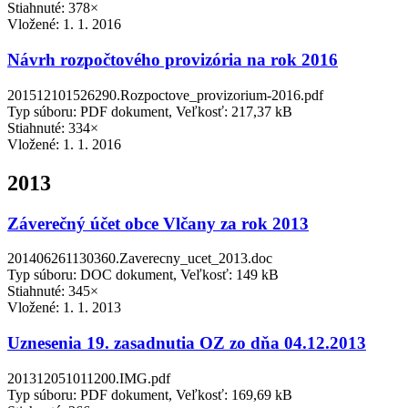
Stiahnuté: 378×
Vložené:
1. 1. 2016
Návrh rozpočtového provizória na rok 2016
201512101526290.Rozpoctove_provizorium-2016.pdf
Typ súboru: PDF dokument, Veľkosť: 217,37 kB
Stiahnuté: 334×
Vložené:
1. 1. 2016
2013
Záverečný účet obce Vlčany za rok 2013
201406261130360.Zaverecny_ucet_2013.doc
Typ súboru: DOC dokument, Veľkosť: 149 kB
Stiahnuté: 345×
Vložené:
1. 1. 2013
Uznesenia 19. zasadnutia OZ zo dňa 04.12.2013
201312051011200.IMG.pdf
Typ súboru: PDF dokument, Veľkosť: 169,69 kB