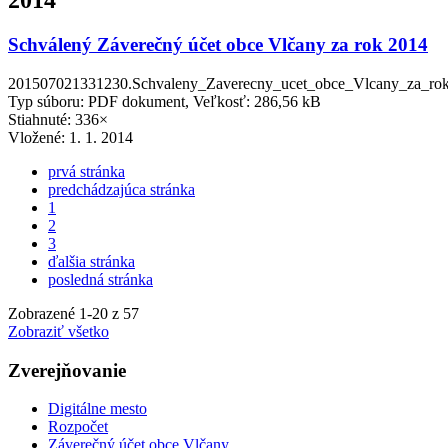
2014
Schválený Záverečný účet obce Vlčany za rok 2014
201507021331230.Schvaleny_Zaverecny_ucet_obce_Vlcany_za_rok
Typ súboru: PDF dokument, Veľkosť: 286,56 kB
Stiahnuté: 336×
Vložené:
1. 1. 2014
prvá stránka
predchádzajúca stránka
1
2
3
ďalšia stránka
posledná stránka
Zobrazené
1
-
20
z 57
Zobraziť všetko
Zverejňovanie
Digitálne mesto
Rozpočet
Záverečný účet obce Vlčany