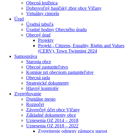
Obecná knižnica
Dobrovoľný hasičský zbor obce Vlčany
Virtuálny cintorín
Úrad
Úradná tabuľa
Úradné hodiny Obecného úradu
Obecný úrad
Projekty
Projekt - Citizens, Equality, Rights and Values
(CERV), Town Twinning 2024
Samospráva
Starosta obce
Obecné zastupiteľstvo
Komisie pri obecnom zastupiteľstve
Obecná rada
Strategické dokumenty
Hlavný kontrolór
Zverejňovanie
Digitálne mesto
Rozpočet
Záverečný účet obce Vlčany
Základné dokumenty obce
Uznesenia OZ 2014 – 2018
Uznesenia OZ 2018 – 2022
Zverejnenie odmeny zástupcu starost