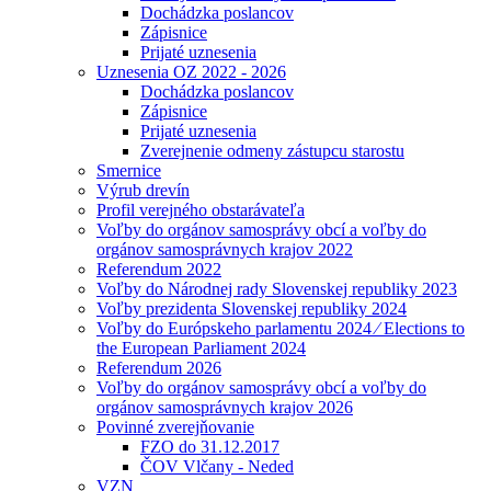
Dochádzka poslancov
Zápisnice
Prijaté uznesenia
Uznesenia OZ 2022 - 2026
Dochádzka poslancov
Zápisnice
Prijaté uznesenia
Zverejnenie odmeny zástupcu starostu
Smernice
Výrub drevín
Profil verejného obstarávateľa
Voľby do orgánov samosprávy obcí a voľby do
orgánov samosprávnych krajov 2022
Referendum 2022
Voľby do Národnej rady Slovenskej republiky 2023
Voľby prezidenta Slovenskej republiky 2024
Voľby do Európskeho parlamentu 2024 ⁄ Elections to
the European Parliament 2024
Referendum 2026
Voľby do orgánov samosprávy obcí a voľby do
orgánov samosprávnych krajov 2026
Povinné zverejňovanie
FZO do 31.12.2017
ČOV Vlčany - Neded
VZN