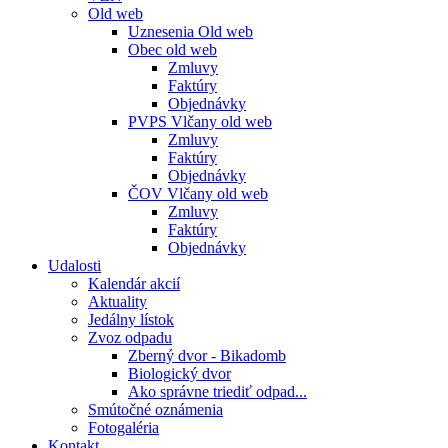
Old web
Uznesenia Old web
Obec old web
Zmluvy
Faktúry
Objednávky
PVPS Vlčany old web
Zmluvy
Faktúry
Objednávky
ČOV Vlčany old web
Zmluvy
Faktúry
Objednávky
Udalosti
Kalendár akcií
Aktuality
Jedálny lístok
Zvoz odpadu
Zberný dvor - Bikadomb
Biologický dvor
Ako správne triediť odpad...
Smútočné oznámenia
Fotogaléria
Kontakt